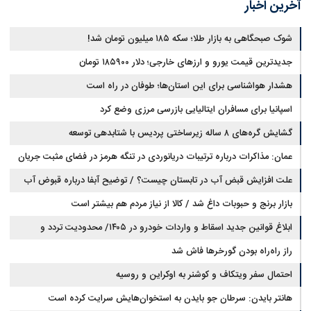
آخرین اخبار
شوک صبحگاهی به بازار طلا؛ سکه ۱۸۵ میلیون تومان شد!
جدیدترین قیمت یورو و ارزهای خارجی؛ دلار ۱۸۵۹۰۰ تومان
هشدار هواشناسی برای این استان‌ها؛ طوفان در راه است
اسپانیا برای مسافران ایتالیایی بازرسی مرزی وضع کرد
گشایش گره‌های ۸ ساله زیرساختی پردیس با شتابدهی توسعه
عمان: مذاکرات درباره ترتیبات دریانوردی در تنگه هرمز در فضای مثبت جریان
دارد
علت افزایش قبض آب در تابستان چیست؟ / توضیح آبفا درباره قبوض آب
بازار برنج و حبوبات داغ شد / کالا از نیاز مردم هم بیشتر است
ابلاغ قوانین جدید اسقاط و واردات خودرو در ۱۴۰۵/ محدودیت تردد و
سوخت‌رسانی به فرسوده‌ها
راز راه‌راه بودن گورخرها فاش شد
احتمال سفر ویتکاف و کوشنر به اوکراین و روسیه
هانتر بایدن: سرطان جو بایدن به استخوان‌هایش سرایت کرده است