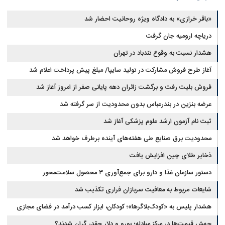
«باقر خرازی» به دادگاه ویژه روحانیت احضار شد
دریاچه ارومیه جان گرفت
هشدار نسبت به وقوع تندباد در تهران
آغاز طرح فروش مشارکت در تولید سایپا/ مبلغ پیش پرداخت اعلام شد
فروش بلیت رفت و برگشت زائران دهه پایانی صفر از امروز آغاز شد
عرضه بنزین در بندرعباس بدون محدودیت از سر گرفته شد
ثبت نام آزمون ارشد علوم پزشکی آغاز شد
محدودیت‌ برق صنایع طی هفته‌های آینده برطرف خواهد شد
ذخایر طلای چین افزایش یافت
دستور سازمان غذا و دارو برای جمع‌آوری ۳ محصول سلامت‌محور
شایعات مربوط به معافیت سربازان فراری تکذیب شد
هشدار پلیس به «کودک‌بلاگرها»؛ کودکان، ابزار کسب درآمد در فضای مجازی
نیستند
جهش قیمت‌ها در مرکز مبادله؛ یورو و دلار چقدر گران شدند؟