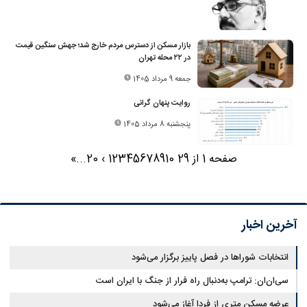
بازار مسکن از دسترس مردم خارج شد؛ جهش سنگین قیمت
در ۲۲ محله تهران
جمعه 9 مرداد 1405
روایت پنهان گرانی
پنجشنبه 8 مرداد 1405
صفحه 1 از 29
10
9
8
7
6
5
4
3
2
1
›
20
...
»
آخرین اخبار
انتخابات شوراها در فصل پاییز برگزار می‌شود
سی‌ان‌ان: ترامپ به‌دنبال راه فرار از جنگ با ایران است
عرضه مسکن متری از فردا آغاز می‌شود