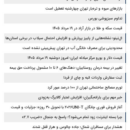
بازارهای میوه و تره‌بار تهران چهارشنبه تعطیل است
تداوم سبزپوشی بورس
قیمت سکه و طلا در بازار آزاد در ۱۹ مرداد ۱۴۰۵
ال‌نینو؛ نشانه‌هایی از پاییز پربارش و افزایش احتمال سیلاب در برخی استان‌ها
محدودیتی برای مصرف خانگی آب در تهران پیش‌بینی نشده است
قیمت دلار و یورو مرکز مبادله ایران؛ امروز دوشنبه ۱۹ مرداد ۱۴۰۵
تغییر در بیمه درمان روستاییان؛ دهک‌های ۶ تا ۱۰ مشمول پرداخت حق بیمه
شدند
ثبت سفارش واردات انبه و چای از فردا
تورم مصالح ساختمانی تهران از ۱۰۰ درصد عبور کرد
خبر مهم برای یارانه‌بگیران؛ افزایش اعتبار کالابرگ به‌زودی
آغاز فروش فوری چانگان ۲۰۲۶UNI-T با تحویل ۳۰ روزه؛ جزئیات و قیمت
چرا بسته اینترنت زود تمام می‌شود؟؛ پاسخ به جنجال «ضریب ۲.۷»
هشدار برای مسافران شمال؛ جاده چالوس و هراز قفل شدند