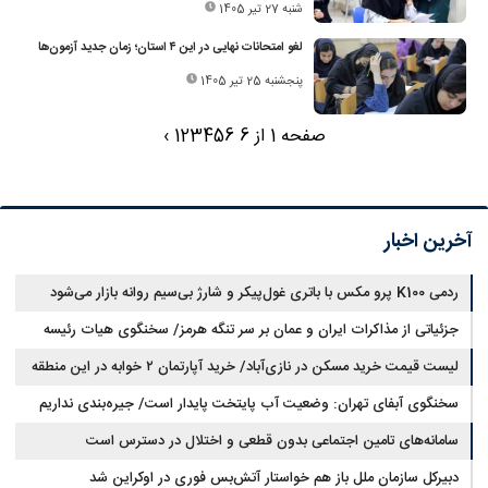
شنبه 27 تیر 1405
لغو امتحانات نهایی در این ۴ استان؛ زمان جدید آزمون‌ها
پنجشنبه 25 تیر 1405
صفحه 1 از 6
6
5
4
3
2
1
›
آخرین اخبار
ردمی K100 پرو مکس با باتری غول‌پیکر و شارژ بی‌سیم روانه بازار می‌شود
جزئیاتی از مذاکرات ایران و عمان بر سر تنگه هرمز/ سخنگوی هیات رئیسه
لیست قیمت خرید مسکن در نازی‌آباد/ خرید آپارتمان ۲ خوابه در این منطقه
مجلس: بیانیه‌ای شامل تصحیح مسیر تردد دریایی در تنگه، در آستانه نهایی شدن
است
چقدر سرمایه نیاز دارد؟ + جدول مردادماه ۱۴۰۵
سخنگوی آبفای تهران: وضعیت آب پایتخت پایدار است/ جیره‌بندی نداریم
سامانه‌های تامین اجتماعی بدون قطعی و اختلال در دسترس است
دبیرکل سازمان ملل باز هم خواستار آتش‌بس فوری در اوکراین شد