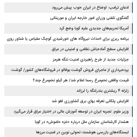
ادعای ترامپ: اوضاع در ایران خوب پیش می‌رود
گفتگوی تلفنی وزرای امور خارجه ایران و موریتانی
آمریکا تحریم‌های جدیدی علیه کوبا وضع کرد
برنامه ریزی برای احداث نیروگاه های خورشیدی کوچک مقیاس یا شناور روی
آب در مازندران
افزایش سطح آماده‌باش نظامی و امنیتی در عراق
جزئیات جدید از طرح راهبردی امنیت تنگه هرمز
پرده‌برداری از ماجرای فروش گوشت بوفالو در فروشگاه‌های کشور/ گوشت
قیمت واقعی تخم‌مرغ رسما اعلام شد/ هر کیلو تخم‌مرغ چند؟
بوفالو از کجا وارد می‌شود؟/ هر کیلو بوفالو با چه قیمتی به فروش می‌رود؟
زلزله ۴ ریشتری بندرلنگه را لرزاند
افزایش پلکانی تعرفه بهای برق کشاورزی لغو شد
وزیر علوم: تجربه ایران در توسعه آموزش عالی در اختیار عراق قرار می‌گیرد
هشدار کارشناسان سازمان ملل درباره «غزه‌ خاموش» در کوبا
ایستگاه‌های بازرسی هوشمند؛ تحولی نوین در امنیت مرزها