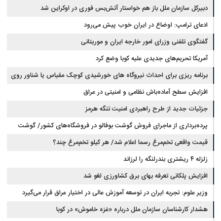
دبیرکل سازمان ملل باز هم خواستار آتش‌بس فوری در اوکراین شد
ادعای ترامپ: اوضاع در ایران خوب پیش می‌رود
گفتگوی تلفنی وزرای امور خارجه ایران و موریتانی
آمریکا تحریم‌های جدیدی علیه کوبا وضع کرد
برنامه ریزی برای احداث نیروگاه های خورشیدی کوچک مقیاس یا شناور روی
آب در مازندران
افزایش سطح آماده‌باش نظامی و امنیتی در عراق
جزئیات جدید از طرح راهبردی امنیت تنگه هرمز
پرده‌برداری از ماجرای فروش گوشت بوفالو در فروشگاه‌های کشور/ گوشت
قیمت واقعی تخم‌مرغ رسما اعلام شد/ هر کیلو تخم‌مرغ چند؟
بوفالو از کجا وارد می‌شود؟/ هر کیلو بوفالو با چه قیمتی به فروش می‌رود؟
زلزله ۴ ریشتری بندرلنگه را لرزاند
افزایش پلکانی تعرفه بهای برق کشاورزی لغو شد
وزیر علوم: تجربه ایران در توسعه آموزش عالی در اختیار عراق قرار می‌گیرد
هشدار کارشناسان سازمان ملل درباره «غزه‌ خاموش» در کوبا