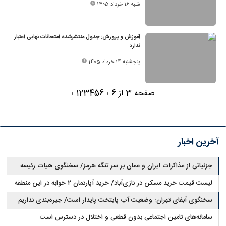
شنبه 16 خرداد 1405
آموزش و پرورش: جدول منتشرشده امتحانات نهایی اعتبار
ندارد
پنجشنبه 14 خرداد 1405
صفحه 3 از 6
‹
6
5
4
3
2
1
›
آخرین اخبار
جزئیاتی از مذاکرات ایران و عمان بر سر تنگه هرمز/ سخنگوی هیات رئیسه
لیست قیمت خرید مسکن در نازی‌آباد/ خرید آپارتمان ۲ خوابه در این منطقه
مجلس: بیانیه‌ای شامل تصحیح مسیر تردد دریایی در تنگه، در آستانه نهایی شدن
است
چقدر سرمایه نیاز دارد؟ + جدول مردادماه ۱۴۰۵
سخنگوی آبفای تهران: وضعیت آب پایتخت پایدار است/ جیره‌بندی نداریم
سامانه‌های تامین اجتماعی بدون قطعی و اختلال در دسترس است