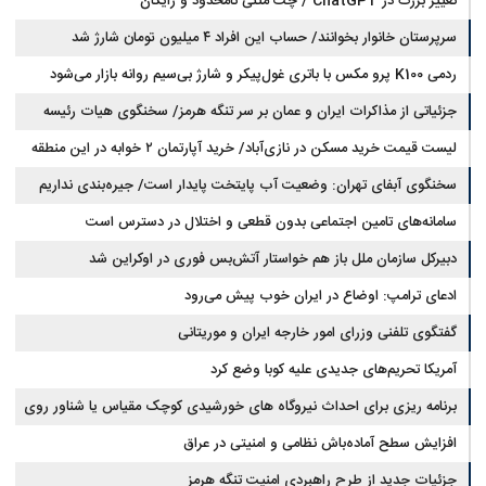
تغییر بزرگ در ChatGPT / چت متنی نامحدود و رایگان
سرپرستان خانوار بخوانند/ حساب این افراد ۴ میلیون تومان شارژ شد
ردمی K100 پرو مکس با باتری غول‌پیکر و شارژ بی‌سیم روانه بازار می‌شود
جزئیاتی از مذاکرات ایران و عمان بر سر تنگه هرمز/ سخنگوی هیات رئیسه
لیست قیمت خرید مسکن در نازی‌آباد/ خرید آپارتمان ۲ خوابه در این منطقه
مجلس: بیانیه‌ای شامل تصحیح مسیر تردد دریایی در تنگه، در آستانه نهایی شدن
است
چقدر سرمایه نیاز دارد؟ + جدول مردادماه ۱۴۰۵
سخنگوی آبفای تهران: وضعیت آب پایتخت پایدار است/ جیره‌بندی نداریم
سامانه‌های تامین اجتماعی بدون قطعی و اختلال در دسترس است
دبیرکل سازمان ملل باز هم خواستار آتش‌بس فوری در اوکراین شد
ادعای ترامپ: اوضاع در ایران خوب پیش می‌رود
گفتگوی تلفنی وزرای امور خارجه ایران و موریتانی
آمریکا تحریم‌های جدیدی علیه کوبا وضع کرد
برنامه ریزی برای احداث نیروگاه های خورشیدی کوچک مقیاس یا شناور روی
آب در مازندران
افزایش سطح آماده‌باش نظامی و امنیتی در عراق
جزئیات جدید از طرح راهبردی امنیت تنگه هرمز