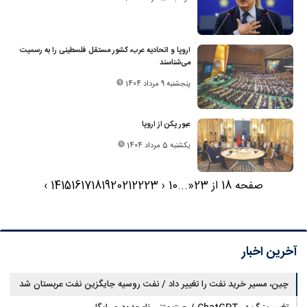
اروپا و اتحادیه عرب، کشور مستقل فلسطینی را به رسمیت
می‌شناسند
پنجشنبه 9 مرداد 1404
عبور پکن از اروپا
یکشنبه 5 مرداد 1404
صفحه 18 از 23
«
...
10
‹
23
22
21
20
19
18
17
16
15
14
›
آخرین اخبار
چین، مسیر خرید نفت را تغییر داد / نفت روسیه جایگزین نفت عربستان شد