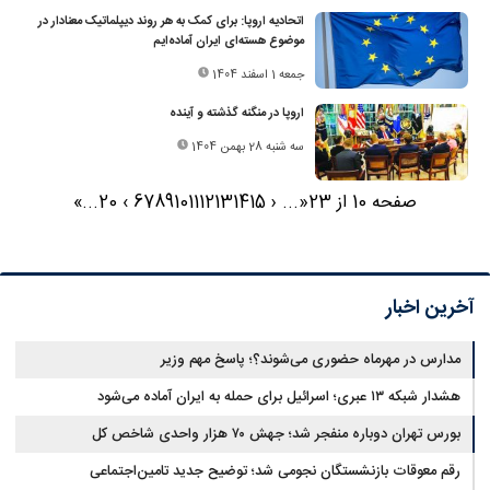
اتحادیه اروپا: برای کمک به هر روند دیپلماتیک معنادار در
موضوع هسته‌ای ایران آماده‌ایم
جمعه 1 اسفند 1404
اروپا در منگنه گذشته و آینده
سه شنبه 28 بهمن 1404
صفحه 10 از 23
«
...
‹
15
14
13
12
11
10
9
8
7
6
›
20
...
»
آخرین اخبار
مدارس در مهرماه حضوری می‌شوند؟؛ پاسخ مهم وزیر
هشدار شبکه ۱۳ عبری؛ اسرائیل برای حمله به ایران آماده می‌شود
بورس تهران دوباره منفجر شد؛ جهش ۷۰ هزار واحدی شاخص کل
رقم معوقات بازنشستگان نجومی شد؛ توضیح جدید تامین‌اجتماعی