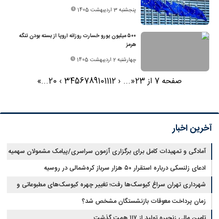
پنجشنبه 3 اردیبهشت 1405
۵۰۰ میلیون یورو خسارت روزانه اروپا از بسته بودن تنگه
هرمز
چهارشنبه 2 اردیبهشت 1405
صفحه 7 از 23
«
...
‹
12
11
10
9
8
7
6
5
4
3
›
20
...
»
آخرین اخبار
آمادگی و تمهیدات کامل برای برگزاری آزمون سراسری/پیامک مشمولان سهمیه
جنگ جعلی است
ادعای زلنسکی درباره استقرار ۵۰ هزار سرباز کره‌شمالی در روسیه
شهرداری تهران سراغ کیوسک‌ها رفت؛ تغییر چهره کیوسک‌های مطبوعاتی و
گل‌وگیاه
زمان پرداخت معوقات بازنشستگان مشخص شد؟
تامین مالی زنجیره تولید از ۱۱۷ همت گذشت