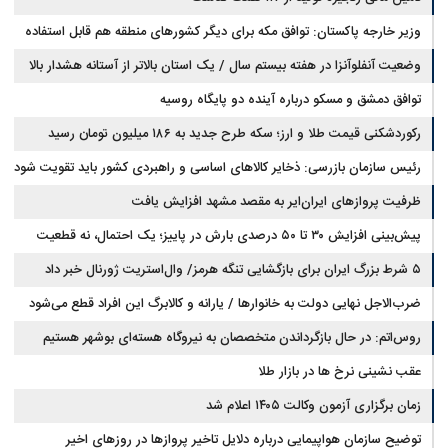
وزیر خارجه پاکستان: توافق مکه برای دیگر کشورهای منطقه هم قابل استفاده
است
وضعیت آنفلوآنزا در هفته بیستم سال / یک استان بالاتر از آستانه هشدار بالا
توافق دمشق و مسکو درباره آینده دو پایگاه روسیه
رکوردشکنی قیمت طلا و ارز؛ سکه طرح جدید به ۱۸۶ میلیون تومان رسید
رئیس سازمان بازرسی: ذخایر کالاهای اساسی و راهبردی کشور باید تقویت شود
ظرفیت پروازهای ایران‌ایر به مقصد مشهد افزایش یافت
پیش‌بینی افزایش ۳۰ تا ۵۰ درصدی بارش در پاییز؛ یک احتمال، نه قطعیت
۵ شرط بزرگ ایران برای بازگشایی تنگه هرمز/ وال‌استریت ژورنال خبر داد
ضرب‌الاجل نهایی دولت به خانوارها / یارانه و کالابرگ این افراد قطع می‌شود
روس‌اتم: در حال بازگرداندن متخصصان به نیروگاه هسته‌ای بوشهر هستیم
عقب نشینی نرخ ها در بازار طلا
زمان برگزاری آزمون وکالت ۱۴۰۵ اعلام شد
توضیح سازمان هواپیمایی درباره دلایل تاخیر پروازها در روزهای اخیر