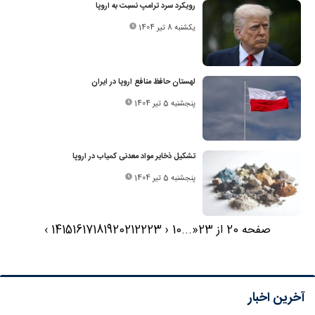
رویکرد سرد ترامپ نسبت به اروپا
یکشنبه 8 تیر 1404
لهستان حافظ منافع اروپا در ایران
پنجشنبه 5 تیر 1404
تشکیل ذخایر مواد معدنی کمیاب در اروپا
پنجشنبه 5 تیر 1404
صفحه 20 از 23
«
...
10
‹
23
22
21
20
19
18
17
16
15
14
›
آخرین اخبار