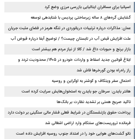
اسپانیا برای مسافران ایتالیایی بازرسی مرزی وضع کرد
گشایش گره‌های ۸ ساله زیرساختی پردیس با شتابدهی توسعه
عمان: مذاکرات درباره ترتیبات دریانوردی در تنگه هرمز در فضای مثبت جریان
دارد
علت افزایش قبض آب در تابستان چیست؟ / توضیح آبفا درباره قبوض آب
بازار برنج و حبوبات داغ شد / کالا از نیاز مردم هم بیشتر است
ابلاغ قوانین جدید اسقاط و واردات خودرو در ۱۴۰۵/ محدودیت تردد و
سوخت‌رسانی به فرسوده‌ها
راز راه‌راه بودن گورخرها فاش شد
احتمال سفر ویتکاف و کوشنر به اوکراین و روسیه
هانتر بایدن: سرطان جو بایدن به استخوان‌هایش سرایت کرده است
تاکید صریح همتی بر تشدید نظارت بر بانک‌ها
پرداخت حقوق بازنشستگان در شرایط فعلی فشار مالی سنگینی بر دولت دارد
فرمانده تروریست‌های سنتکام وارد اراضی اشغالی شد
ناتو گشت‌های هوایی خود را در امتداد جنوب روسیه افزایش داده است