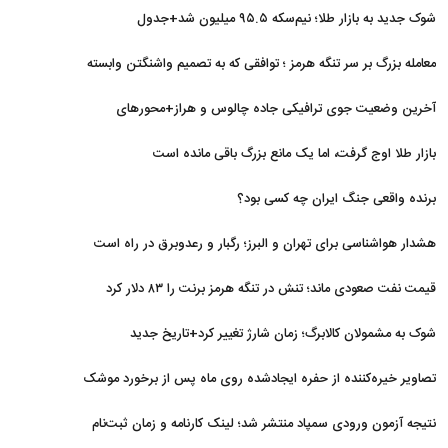
شوک جدید به بازار طلا؛ نیم‌سکه ۹۵.۵ میلیون شد+جدول
معامله بزرگ بر سر تنگه هرمز ؛ توافقی که به تصمیم واشنگتن وابسته
است
آخرین وضعیت جوی ترافیکی جاده چالوس و هراز+محورهای
مسدود
بازار طلا اوج گرفت، اما یک مانع بزرگ باقی مانده است
برنده واقعی جنگ ایران چه کسی بود؟
هشدار هواشناسی برای تهران و البرز؛ رگبار و رعدوبرق در راه است
قیمت نفت صعودی ماند؛ تنش در تنگه هرمز برنت را ۸۳ دلار کرد
شوک به مشمولان کالابرگ؛ زمان شارژ تغییر کرد+تاریخ جدید
تصاویر خیره‌کننده از حفره ایجادشده روی ماه پس از برخورد موشک
فالکون ۹
نتیجه آزمون ورودی سمپاد منتشر شد؛ لینک کارنامه و زمان ثبت‌نام