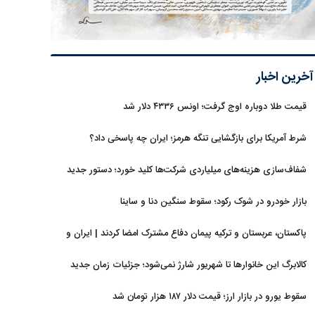
آخرین اخبار
قیمت طلا دوباره اوج گرفت؛ اونس ۴۳۳۶ دلار شد
شرط آمریکا برای بازگشایی تنگه هرمز؛ ایران چه پاسخی داد؟
شفاف‌سازی هزینه‌های میلیاردی شرکت‌ها کلید خورد؛ دستور جدید
سازمان بورس
بازار خودرو در شوک رکود؛ سقوط سنگین دنا و ساینا
پاکستان، عربستان و ترکیه پیمان دفاع مشترک امضا کردند | ایران و
اسرائیل در سایه پیمان جدید منطقه‌ای
کالابرگ این خانوارها تا شهریور شارژ نمی‌شود؛ جزئیات زمان جدید
سقوط یورو در بازار ارز؛ قیمت دلار ۱۸۷ هزار تومان شد