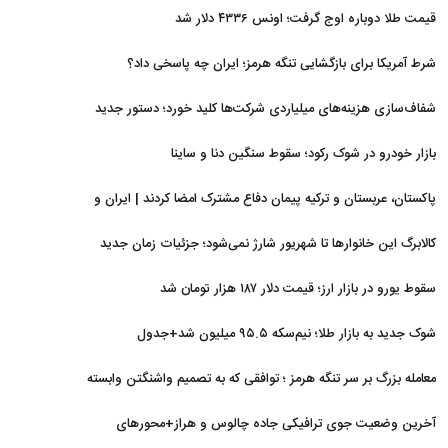
قیمت طلا دوباره اوج گرفت؛ اونس ۴۳۳۶ دلار شد
شرط آمریکا برای بازگشایی تنگه هرمز؛ ایران چه پاسخی داد؟
شفاف‌سازی هزینه‌های میلیاردی شرکت‌ها کلید خورد؛ دستور جدید
سازمان بورس
بازار خودرو در شوک رکود؛ سقوط سنگین دنا و ساینا
پاکستان، عربستان و ترکیه پیمان دفاع مشترک امضا کردند | ایران و
اسرائیل در سایه پیمان جدید منطقه‌ای
کالابرگ این خانوارها تا شهریور شارژ نمی‌شود؛ جزئیات زمان جدید
سقوط یورو در بازار ارز؛ قیمت دلار ۱۸۷ هزار تومان شد
شوک جدید به بازار طلا؛ نیم‌سکه ۹۵.۵ میلیون شد+جدول
معامله بزرگ بر سر تنگه هرمز ؛ توافقی که به تصمیم واشنگتن وابسته
است
آخرین وضعیت جوی ترافیکی جاده چالوس و هراز+محورهای