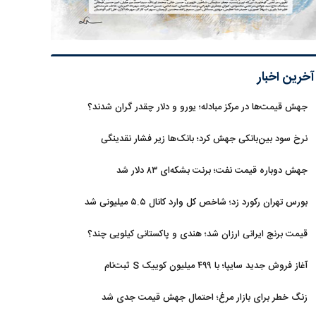
آخرین اخبار
جهش قیمت‌ها در مرکز مبادله؛ یورو و دلار چقدر گران شدند؟
نرخ سود بین‌بانکی جهش کرد؛ بانک‌ها زیر فشار نقدینگی
جهش دوباره قیمت نفت؛ برنت بشکه‌ای ۸۳ دلار شد
بورس تهران رکورد زد؛ شاخص کل وارد کانال ۵.۵ میلیونی شد
قیمت برنج ایرانی ارزان شد؛ هندی و پاکستانی کیلویی چند؟
آغاز فروش جدید سایپا؛ با ۴۹۹ میلیون کوییک S ثبت‌نام
کنید+جزئیات
زنگ خطر برای بازار مرغ؛ احتمال جهش قیمت جدی شد