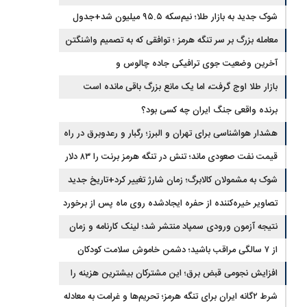
شوک جدید به بازار طلا؛ نیم‌سکه ۹۵.۵ میلیون شد+جدول
معامله بزرگ بر سر تنگه هرمز ؛ توافقی که به تصمیم واشنگتن
وابسته است
آخرین وضعیت جوی ترافیکی جاده چالوس و
هراز+محورهای مسدود
بازار طلا اوج گرفت، اما یک مانع بزرگ باقی مانده است
برنده واقعی جنگ ایران چه کسی بود؟
هشدار هواشناسی برای تهران و البرز؛ رگبار و رعدوبرق در راه
است
قیمت نفت صعودی ماند؛ تنش در تنگه هرمز برنت را ۸۳ دلار
کرد
شوک به مشمولان کالابرگ؛ زمان شارژ تغییر کرد+تاریخ جدید
تصاویر خیره‌کننده از حفره ایجادشده روی ماه پس از برخورد
موشک فالکون ۹
نتیجه آزمون ورودی سمپاد منتشر شد؛ لینک کارنامه و زمان
ثبت‌نام
از ۷ سالگی مراقب باشید؛ دشمن خاموش سلامت کودکان
شناسایی شد
افزایش نجومی قبض برق؛ این مشترکان بیشترین هزینه را
می‌پردازند
شرط ۲گانه ایران برای تنگه هرمز؛ تحریم‌ها و غرامت به معادله