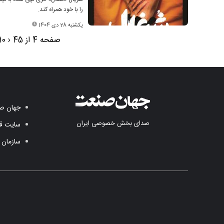
را با خود همراه کند.
یکشنبه 28 دی 1404
صفحه 4 از 45
‹
10
جهان صن
صدای بخش خصوصی ایران
سایت قد
سازمان 