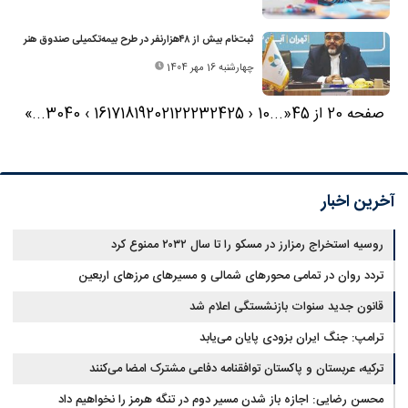
ثبت‌نام بیش از ۴۸‌هزارنفر در طرح بیمه‌تکمیلی صندوق هنر
چهارشنبه 16 مهر 1404
صفحه 20 از 45
«
...
10
‹
25
24
23
22
21
20
19
18
17
16
›
40
30
...
»
آخرین اخبار
روسیه استخراج رمزارز در مسکو را تا سال ۲۰۳۲ ممنوع کرد
تردد روان در تمامی محورهای شمالی و مسیرهای مرزهای اربعین
قانون جدید سنوات بازنشستگی اعلام شد
ترامپ: جنگ ایران بزودی پایان می‌یابد
ترکیه، عربستان و پاکستان توافقنامه دفاعی مشترک امضا می‌کنند
محسن رضایی: اجازه باز شدن مسیر دوم در تنگه هرمز را نخواهیم داد