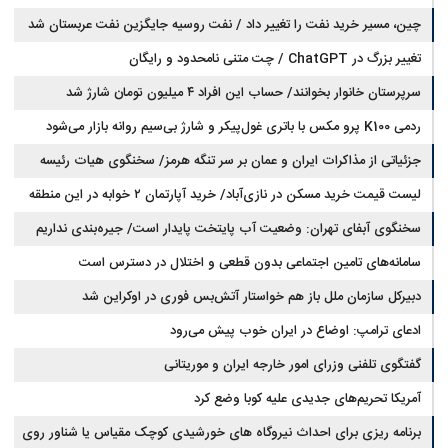
چین، مسیر خرید نفت را تغییر داد / نفت روسیه جایگزین نفت عربستان شد
تغییر بزرگ در ChatGPT / چت متنی نامحدود و رایگان
سرپرستان خانوار بخوانند/ حساب این افراد ۴ میلیون تومان شارژ شد
ردمی K100 پرو مکس با باتری غول‌پیکر و شارژ بی‌سیم روانه بازار می‌شود
جزئیاتی از مذاکرات ایران و عمان بر سر تنگه هرمز/ سخنگوی هیات رئیسه
لیست قیمت خرید مسکن در نازی‌آباد/ خرید آپارتمان ۲ خوابه در این منطقه
مجلس: بیانیه‌ای شامل تصحیح مسیر تردد دریایی در تنگه، در آستانه نهایی شدن
است
چقدر سرمایه نیاز دارد؟ + جدول مردادماه ۱۴۰۵
سخنگوی آبفای تهران: وضعیت آب پایتخت پایدار است/ جیره‌بندی نداریم
سامانه‌های تامین اجتماعی بدون قطعی و اختلال در دسترس است
دبیرکل سازمان ملل باز هم خواستار آتش‌بس فوری در اوکراین شد
ادعای ترامپ: اوضاع در ایران خوب پیش می‌رود
گفتگوی تلفنی وزرای امور خارجه ایران و موریتانی
آمریکا تحریم‌های جدیدی علیه کوبا وضع کرد
برنامه ریزی برای احداث نیروگاه های خورشیدی کوچک مقیاس یا شناور روی