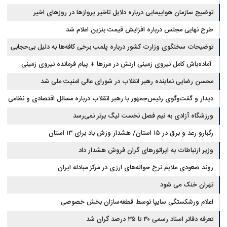
توضیح سازمان هواپیمایی درباره دلایل تاخیر پروازها در روزهای اخیر
طرح نهایی مجلس درباره افزایش قیمت بنزین اعلام شد
توضیحات سخنگوی وزارت کشور درباره پلمب برخی کافه‌ها به دلیل بی‌حجابی
آماده‌باش کامل نیروی زمینی ارتش در مرزها + پیام فرمانده نیروی زمینی
ارتش
محسن رضایی نماینده رهبر انقلاب در شورای عالی امنیت ملی شد
دیدار و گفت‌وگوی رئیس‌جمهور با رهبر انقلاب درباره مسائل اقتصادی و نظامی
کشور
ورزشگاه آزادی به نیم فصل نخست لیگ برتر نمی‌رسد
رگبارو رعد و برق در ۱۵ استان/ هشدار وزش باد برای ۱۳ استان‌
وزیر ارتباطات به اپراتورهای گران فروش هشدار داد
روند صعودی ملایم نرخ حواله‌های ارزی در مرکز مبادله ایران
تهران خنک می شود
اعلام ورشکستگی سایپا توسط قطعه‌سازان بخش خصوصی
تعرفه دفاتر اسناد رسمی ۳۰ تا ۳۵ درصد گران شد