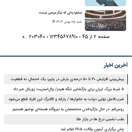
جشنواره‌ای که دیگر مردمی نیست
شنبه 25 بهمن 1404
صفحه 2 از 45
‹
10
9
8
7
6
5
4
3
2
1
›
40
30
20
...
»
آخرین اخبار
پیش‌بینی افزایش ۳۰ تا ۵۰ درصدی بارش در پاییز؛ یک احتمال، نه قطعیت
۵ شرط بزرگ ایران برای بازگشایی تنگه هرمز/ وال‌استریت ژورنال خبر داد
ضرب‌الاجل نهایی دولت به خانوارها / یارانه و کالابرگ این افراد قطع می‌شود
روس‌اتم: در حال بازگرداندن متخصصان به نیروگاه هسته‌ای بوشهر هستیم
عقب نشینی نرخ ها در بازار طلا
زمان برگزاری آزمون وکالت ۱۴۰۵ اعلام شد