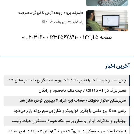
«اینترنت پرو»؛ از وعده آزادی تا فروش محدودیت
پنجشنبه 31 اردیبهشت 1405
صفحه 5 از 122
‹
10
9
8
7
6
5
4
3
2
1
›
40
30
20
...
»
آخرین اخبار
چین، مسیر خرید نفت را تغییر داد / نفت روسیه جایگزین نفت عربستان شد
تغییر بزرگ در ChatGPT / چت متنی نامحدود و رایگان
سرپرستان خانوار بخوانند/ حساب این افراد ۴ میلیون تومان شارژ شد
ردمی K100 پرو مکس با باتری غول‌پیکر و شارژ بی‌سیم روانه بازار می‌شود
جزئیاتی از مذاکرات ایران و عمان بر سر تنگه هرمز/ سخنگوی هیات رئیسه
لیست قیمت خرید مسکن در نازی‌آباد/ خرید آپارتمان ۲ خوابه در این منطقه
مجلس: بیانیه‌ای شامل تصحیح مسیر تردد دریایی در تنگه، در آستانه نهایی شدن