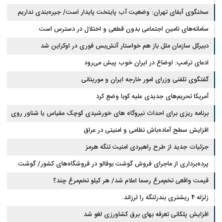
است
چقدر سرمایه نیاز دارد؟ + جدول مردادماه ۱۴۰۵
سخنگوی آبفای تهران: وضعیت آب پایتخت پایدار است/ جیره‌بندی نداریم
سامانه‌های تامین اجتماعی بدون قطعی و اختلال در دسترس است
دبیرکل سازمان ملل باز هم خواستار آتش‌بس فوری در اوکراین شد
ادعای ترامپ: اوضاع در ایران خوب پیش می‌رود
گفتگوی تلفنی وزرای امور خارجه ایران و موریتانی
آمریکا تحریم‌های جدیدی علیه کوبا وضع کرد
برنامه ریزی برای احداث نیروگاه های خورشیدی کوچک مقیاس یا شناور روی
آب در مازندران
افزایش سطح آماده‌باش نظامی و امنیتی در عراق
جزئیات جدید از طرح راهبردی امنیت تنگه هرمز
پرده‌برداری از ماجرای فروش گوشت بوفالو در فروشگاه‌های کشور/ گوشت
قیمت واقعی تخم‌مرغ رسما اعلام شد/ هر کیلو تخم‌مرغ چند؟
بوفالو از کجا وارد می‌شود؟/ هر کیلو بوفالو با چه قیمتی به فروش می‌رود؟
زلزله ۴ ریشتری بندرلنگه را لرزاند
افزایش پلکانی تعرفه بهای برق کشاورزی لغو شد