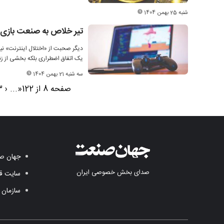
شنبه 25 بهمن 1404
تیر خلاص به صنعت بازی‌
دیگر صحبت از «اختلال اینترنت» ن
یک اتفاق اضطراری بلکه بخشی از زند
سه شنبه 21 بهمن 1404
صفحه 8 از 122
«
...
‹
3
جهان صن
صدای بخش خصوصی ایران
سایت قد
سازمان 