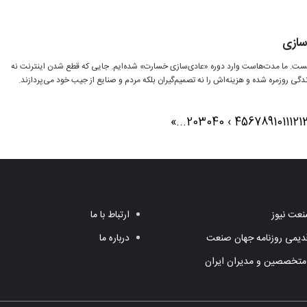
سازی
یست. ما مدت‌هاست وارد دوره «عادی‌سازی خسارت» شده‌ایم. جایی که قطع شدن اینترنت نه
گی روزمره شده و هزینه‌اش را نه تصمیم‌گیران بلکه مردم و صنایع از جیب خود می‌پردازند.
»
...
20
30
40
›
4
5
6
7
8
9
10
11
12
1
عت نیوز
ارتباط با ما
یمی روزنامه جهان صنعت
درباره ما
متخصصین و مدیران ایران