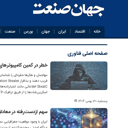
خانه
اقتصاد
ایران
جهان
بورس
صنعت
صفحه اصلی
فناوری
خطر در کمین کامپیوترهای
StealC اطلاعاتی مانند اعتبار
اسکرین‌شات‌ها را از طریق ترافیک HTTP رمزگذاری‌شده با RC4 به سرور فرمان و کنترل (C2) منتقل می‌کند.
پنجشنبه 30 بهمن 1404
سهم ازدست‌رفته در معادل
ایران با وجود موقعیت جغرافیایی مم
و نگاه امنیتی محدودکننده، از مزی