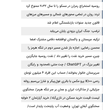
روسیه استخراج رمزارز در مسکو را تا سال ۲۰۳۲ ممنوع کرد
تردد روان در تمامی محورهای شمالی و مسیرهای مرزهای
اربعین
قانون جدید سنوات بازنشستگی اعلام شد
ترامپ: جنگ ایران بزودی پایان می‌یابد
ترکیه، عربستان و پاکستان توافقنامه دفاعی مشترک امضا
می‌کنند
محسن رضایی: اجازه باز شدن مسیر دوم در تنگه هرمز را
نخواهیم داد
چین، مسیر خرید نفت را تغییر داد / نفت روسیه جایگزین
تغییر بزرگ در ChatGPT / چت متنی نامحدود و رایگان
نفت عربستان شد
سرپرستان خانوار بخوانند/ حساب این افراد ۴ میلیون تومان
شارژ شد
ردمی K100 پرو مکس با باتری غول‌پیکر و شارژ بی‌سیم روانه
بازار می‌شود
جزئیاتی از مذاکرات ایران و عمان بر سر تنگه هرمز/ سخنگوی
هیات رئیسه مجلس: بیانیه‌ای شامل تصحیح مسیر تردد دریایی
لیست قیمت خرید مسکن در نازی‌آباد/ خرید آپارتمان ۲ خوابه
در تنگه، در آستانه نهایی شدن است
در این منطقه چقدر سرمایه نیاز دارد؟ + جدول مردادماه ۱۴۰۵
سخنگوی آبفای تهران: وضعیت آب پایتخت پایدار است/