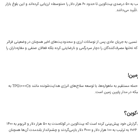
تحلیلگران صرافی بایننس سقوط قریب به ۵۰ درصدی بیت‌کوین تا حدود ۶۰ هزار دلار را «متوسط» ارزیابی کرده‌اند و این بلوغ بازار
تأیید می‌دانند.
شت نسبی به جریان عادی پس از نوسانات ارزی و محدودیت‌های اخیر همچنان در وضعیتی فراتر
 نه‌تنها مصرف‌کنندگان را دچار سردرگمی و نارضایتی کرده بلکه فعالان صنفی و مغازه‌داران را
زمین!
چین در برخورد با استارلینک به جای حمله مستقیم به ماهواره‌ها، با توسعه سلاح‌های انرژی هدایت‌شونده مانند TPG1000Cs به
بکه در مدار پایین زمین است.
‌کوین؟
بانک استاندارد چارترد در جدیدترین گزارش خود پیش‌بینی کرده است که بیت‌کوین در کوتاه‌مدت به ۵۰ هزار دلار و اتریوم به ۱۴۰۰
دلار کاهش می‌یابد، اما تا پایان سال ۲۰۲۶ به ترتیب به ۱۰۰ هزار دلار و ۴۰۰۰ دلار بازمی‌گردند و چشم‌انداز بلندمدت آن‌ها همچنان