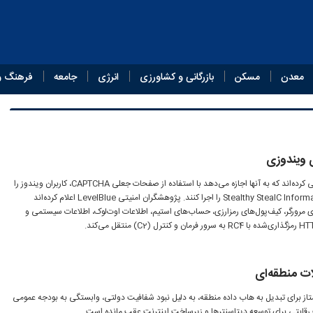
معدن
مسکن
بازرگانی و کشاورزی
انرژی
جامعه
فرهنگ و
 ویندوزی
مهاجمان و هکرها حفره‌ای را شناسایی کرده‌اند که به آنها اجازه می‌دهد با استفاده از صفحات جعلی CAPTCHA، کاربران ویندوز را
فریب دهند و بدافزار Stealthy StealC Information Stealer را اجرا کنند. پژوهشگران امنیتی LevelBlue اعلام کرده‌اند
نامه‌های مرورگر، کیف‌پول‌های رمزارزی، حساب‌های استیم، اطلاعات اوت‌لوک، اطلاعات سیستمی و
ات منطقه‌ای
تاز برای تبدیل به هاب داده منطقه، به دلیل نبود شفافیت دولتی، وابستگی به بودجه عمومی
ت رقابتی برای توسعه دیتاسنترها و زیرساخت اینترنت عقب مانده است.