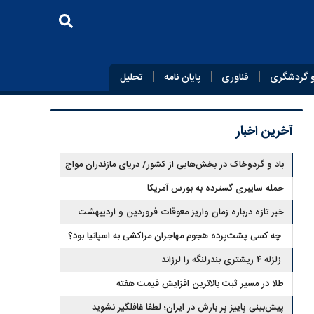
 گردشگری
فناوری
پایان‌ نامه
تحلیل
آخرین اخبار
باد و گردوخاک در بخش‌هایی از کشور/ دریای مازندران مواج
است
حمله سایبری گسترده به بورس آمریکا
خبر تازه درباره زمان واریز معوقات فروردین و اردیبهشت
بازنشستگان تامین اجتماعی
چه کسی پشت‌پرده هجوم مهاجران مراکشی به اسپانیا بود؟
زلزله ۴ ریشتری بندرلنگه را لرزاند
طلا در مسیر ثبت بالاترین افزایش قیمت هفته
پیش‌بینی پاییز پر بارش در ایران؛ لطفا غافلگیر نشوید