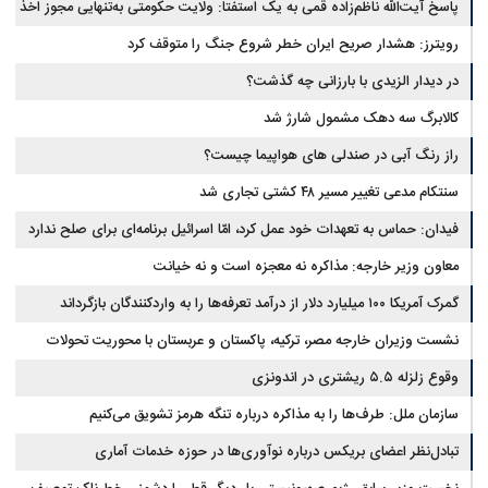
پاسخ آیت‌الله ناظم‌زاده قمی به یک استفتا: ولایت حکومتی به‌تنهایی مجوز اخذ
وجوهات شرعیه نیست
رویترز: هشدار صریح ایران خطر شروع جنگ را متوقف کرد
در دیدار الزیدی با بارزانی چه گذشت؟
کالابرگ سه دهک مشمول شارژ شد
راز رنگ آبی در صندلی های هواپیما چیست؟
سنتکام مدعی تغییر مسیر ۴۸ کشتی تجاری شد
فیدان: حماس به تعهدات خود عمل کرد، امّا اسرائیل برنامه‌ای برای صلح ندارد
معاون وزیر خارجه: مذاکره نه معجزه است و نه خیانت
گمرک آمریکا ۱۰۰ میلیارد دلار از درآمد تعرفه‌ها را به واردکنندگان بازگرداند
نشست وزیران خارجه مصر، ترکیه، پاکستان و عربستان با محوریت تحولات
منطقه
وقوع زلزله ۵.۵ ریشتری در اندونزی
سازمان ملل: طرف‌ها را به مذاکره درباره تنگه هرمز تشویق می‌کنیم
تبادل‌نظر اعضای بریکس درباره نوآوری‌ها در حوزه خدمات آماری