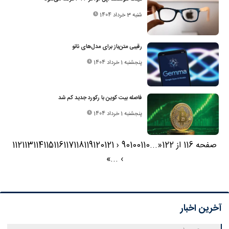
شنبه 3 خرداد 1404
رقیبی متن‌باز برای مدل‌های نانو
پنجشنبه 1 خرداد 1404
فاصله بیت کوین با رکورد جدید کم شد
پنجشنبه 1 خرداد 1404
صفحه 116 از 122
«
...
110
100
90
‹
121
120
119
118
117
116
115
114
113
112
»
...
›
آخرین اخبار