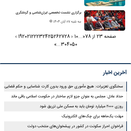
برگزاری نشست تخصصی ایران‌شناسی و گردشگری
سه شنبه 27 آبان 1404
صفحه 23 از 78
«
...
10
‹
28
27
26
25
24
23
22
21
20
19
›
»
...
30
40
50
آخرین اخبار
سخنگوی تعزیرات: هیچ مأموری حق ورود بدون کارت شناسایی و حکم قضایی
ندارد
حداد عادل: مجلس به عنوان جزو لازم ساختار در حکومت اسلامی باقی ماند
روزی ۲۰۰۰ میلیارد تومان باید به مسکن ملی تزریق شود
مهلت یک‌ماهه برای چک‌های الکترونیک
فراخوان احراز سکونت در کشور در پیشخوان‌های منتخب دولت