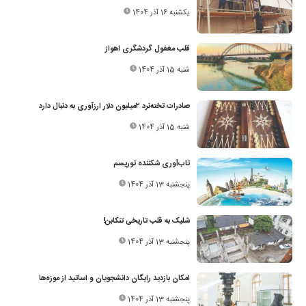
یکشنبه 16 آذر 1404
قلب مغفول گردشگری اهواز
شنبه 15 آذر 1404
صادرات تخته‌نرد ۲‌میلیون دلار ارزآوری به دنبال دارد
شنبه 15 آذر 1404
تاب‌آوری شکننده توریسم
پنجشنبه 13 آذر 1404
شلیک به قلب تاریخی تنکابن!
پنجشنبه 13 آذر 1404
امکان بازدید رایگان دانشجویان و اساتید از موزه‌ها
پنجشنبه 13 آذر 1404