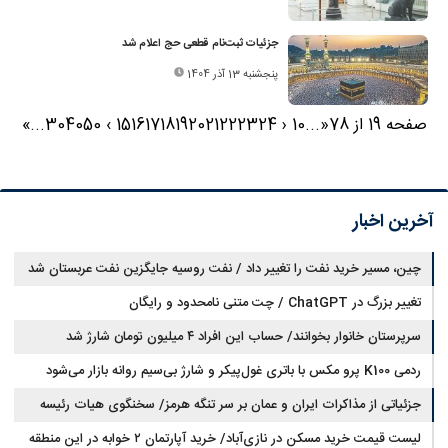
جزئیات ثبت‌نام قطعی حج اعلام شد
پنجشنبه 13 آذر 1404
صفحه 19 از 78
«
...
10
‹
24
23
22
21
20
19
18
17
16
15
›
50
40
30
...
»
آخرین اخبار
چین، مسیر خرید نفت را تغییر داد / نفت روسیه جایگزین نفت عربستان شد
تغییر بزرگ در ChatGPT / چت متنی نامحدود و رایگان
سرپرستان خانوار بخوانند/ حساب این افراد ۴ میلیون تومان شارژ شد
ردمی K100 پرو مکس با باتری غول‌پیکر و شارژ بی‌سیم روانه بازار می‌شود
جزئیاتی از مذاکرات ایران و عمان بر سر تنگه هرمز/ سخنگوی هیات رئیسه
لیست قیمت خرید مسکن در نازی‌آباد/ خرید آپارتمان ۲ خوابه در این منطقه
مجلس: بیانیه‌ای شامل تصحیح مسیر تردد دریایی در تنگه، در آستانه نهایی شدن