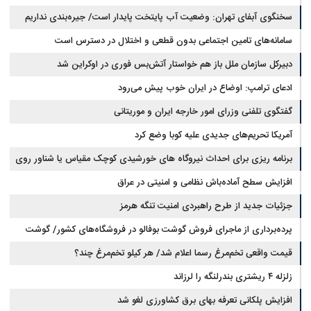
است
چقدر سرمایه نیاز دارد؟ + جدول مردادماه ۱۴۰۵
سخنگوی آبفای تهران: وضعیت آب پایتخت پایدار است/ جیره‌بندی نداریم
سامانه‌های تامین اجتماعی بدون قطعی و اختلال در دسترس است
دبیرکل سازمان ملل باز هم خواستار آتش‌بس فوری در اوکراین شد
ادعای ترامپ: اوضاع در ایران خوب پیش می‌رود
گفتگوی تلفنی وزرای امور خارجه ایران و موریتانی
آمریکا تحریم‌های جدیدی علیه کوبا وضع کرد
برنامه ریزی برای احداث نیروگاه های خورشیدی کوچک مقیاس یا شناور روی
آب در مازندران
افزایش سطح آماده‌باش نظامی و امنیتی در عراق
جزئیات جدید از طرح راهبردی امنیت تنگه هرمز
پرده‌برداری از ماجرای فروش گوشت بوفالو در فروشگاه‌های کشور/ گوشت
قیمت واقعی تخم‌مرغ رسما اعلام شد/ هر کیلو تخم‌مرغ چند؟
بوفالو از کجا وارد می‌شود؟/ هر کیلو بوفالو با چه قیمتی به فروش می‌رود؟
زلزله ۴ ریشتری بندرلنگه را لرزاند
افزایش پلکانی تعرفه بهای برق کشاورزی لغو شد