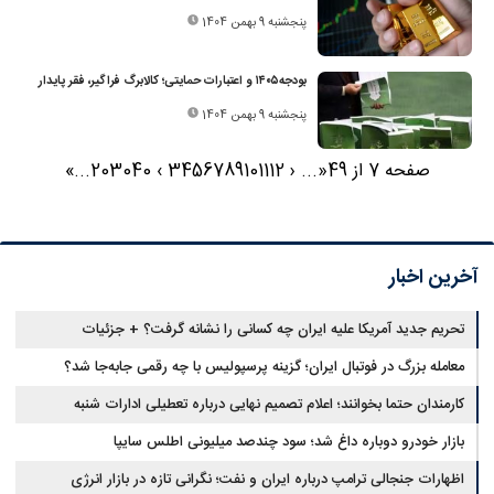
پنجشنبه 9 بهمن 1404
بودجه۱۴۰۵ و اعتبارات حمایتی؛ کالابرگ فراگیر، فقر پایدار
پنجشنبه 9 بهمن 1404
صفحه 7 از 49
«
...
‹
12
11
10
9
8
7
6
5
4
3
›
40
30
20
...
»
آخرین اخبار
تحریم جدید آمریکا علیه ایران چه کسانی را نشانه گرفت؟ + جزئیات
معامله بزرگ در فوتبال ایران؛ گزینه پرسپولیس با چه رقمی جابه‌جا شد؟
کارمندان حتما بخوانند؛ اعلام تصمیم نهایی درباره تعطیلی ادارات شنبه
بازار خودرو دوباره داغ شد؛ سود چندصد میلیونی اطلس سایپا
اظهارات جنجالی ترامپ درباره ایران و نفت؛ نگرانی تازه در بازار انرژی