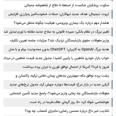
سکوت پزشکیان شکست؛ از استعفا تا دفاع از تفاهم‌نامه جنجالی
ثروت دیجیتال، هدف جدید تبهکاران؛ حملات خشونت‌آمیز رمزارزی افزایش
یافت
هشدار مهم درباره یک بیماری ویروسی؛ هپاتیت چگونه منتقل می‌شود؟
تغییر بزرگ در نظام بانکی؛ سپرده قانونی به سلاح جدید مقابله با تورم تبدیل شد
واریز معوقات حقوق بازنشستگان نزدیک شد؟ جزئیات جلسه تعیین تکلیف
مطالبات
هدیه بزرگ OpenAI به کاربران؛ ChatGPT بدون محدودیت پیام و با مدل
جدید می‌آید
خواب بازار خودرو شاهین را پایین کشید/ جدول جدید قیمت شاهین در مرداد
امروز یا فردا؟ آمریکا از احتمال توافق فوری با ایران پرده برداشت
پشت پرده توافق مکه؛ مهم‌ترین بندهای پیمان دفاعی ترکیه، پاکستان و
عربستان
گرانی جدید در بازار مرغ؛ قیمت‌ها دوباره جهش کرد، جدول نرخ‌های جدید
معوقات بازنشستگان چه زمانی واریز می‌شود؟؛ پاسخ جدید تأمین اجتماعی
هواشناسی شوکه کرد؛ ۵۰ روز گرمای طاقت‌فرسا در راه است
تکذیب خبر داغ درباره محسن رضایی؛ ماجرای انتصاب چه بود؟