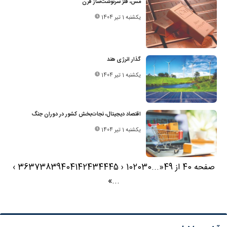
مس، فلز سرنوشت‌ساز قرن
یکشنبه 1 تیر 1404
گذار انرژی هند
یکشنبه 1 تیر 1404
اقتصاد دیجیتال، نجات‌بخش کشور در دوران جنگ
یکشنبه 1 تیر 1404
صفحه 40 از 49
«
...
30
20
10
‹
45
44
43
42
41
40
39
38
37
36
›
»
...