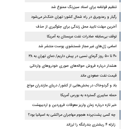
مسیر توافق با ایران قرار دارد
تنظیم قولنامه برای اسناد سبزرنگ ممنوع شد
رگبار و رعدوبرق در راه شمال کشور؛ تهران خنک‌تر می‌شود
آخرین مهلت تایید محل زندگی برای جلوگیری از حذف
کالابرگ اعلام شد
توقف بی‌سابقه صادرات نفت عربستان به آمریکا
اسامی ژل‌های غیر مجاز شستشوی پوست منتشر شد
۴۰ تا ۵۰ روز گرمای نسبی در پیش داریم/ دمای تهران به ۳۸
درجه می‌رسد
هشدار درباره فروش حواله‌های صوری خودروهای وارداتی
قیمت نفت صعودی ماند
باد و گردوخاک در بخش‌هایی از کشور/ دریای مازندران مواج
است
حمله سایبری گسترده به بورس آمریکا
خبر تازه درباره زمان واریز معوقات فروردین و اردیبهشت
بازنشستگان تامین اجتماعی
چه کسی پشت‌پرده هجوم مهاجران مراکشی به اسپانیا بود؟
زلزله ۴ ریشتری بندرلنگه را لرزاند