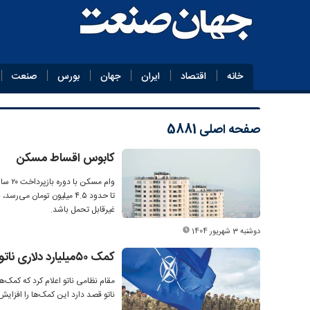
خانه
اقتصاد
ایران
جهان
بورس
صنعت
صفحه اصلی
5881
کابوس اقساط مسکن
تا حدود ۴.۵ میلیون تومان
غیرقابل تحمل باشد.
دوشنبه 3 شهریور 1404
کمک ۵۰‌میلیارد دلاری ناتو به کی‌یف
ناتو قصد دارد این کمک‌ها را افزایش