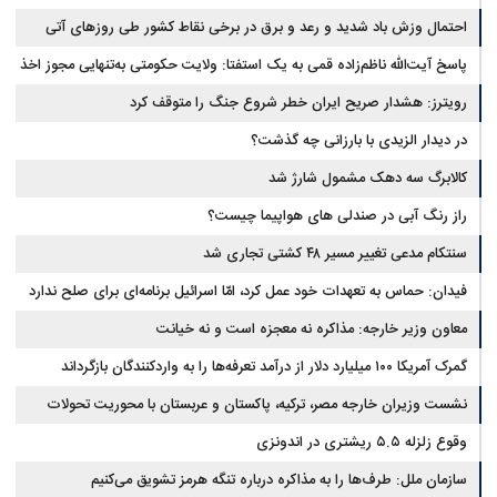
احتمال وزش باد شدید و رعد و برق در برخی نقاط کشور طی روزهای آتی
پاسخ آیت‌الله ناظم‌زاده قمی به یک استفتا: ولایت حکومتی به‌تنهایی مجوز اخذ
وجوهات شرعیه نیست
رویترز: هشدار صریح ایران خطر شروع جنگ را متوقف کرد
در دیدار الزیدی با بارزانی چه گذشت؟
کالابرگ سه دهک مشمول شارژ شد
راز رنگ آبی در صندلی های هواپیما چیست؟
سنتکام مدعی تغییر مسیر ۴۸ کشتی تجاری شد
فیدان: حماس به تعهدات خود عمل کرد، امّا اسرائیل برنامه‌ای برای صلح ندارد
معاون وزیر خارجه: مذاکره نه معجزه است و نه خیانت
گمرک آمریکا ۱۰۰ میلیارد دلار از درآمد تعرفه‌ها را به واردکنندگان بازگرداند
نشست وزیران خارجه مصر، ترکیه، پاکستان و عربستان با محوریت تحولات
منطقه
وقوع زلزله ۵.۵ ریشتری در اندونزی
سازمان ملل: طرف‌ها را به مذاکره درباره تنگه هرمز تشویق می‌کنیم