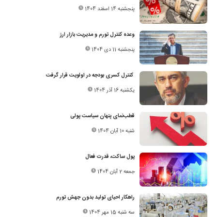
پنجشنبه 14 اسفند 1404
وعده کنترل تورم و مدیریت بازار ارز
پنجشنبه 11 دی 1404
کنترل کسری بودجه در اولویت قرار گرفت
یکشنبه 16 آذر 1404
قطب‌نمای پنهان سیاست پولی
شنبه 10 آبان 1404
پول ساکت، قدرت فعال
جمعه 2 آبان 1404
راهکار احیای تولید بدون جهش تورم
سه شنبه 15 مهر 1404