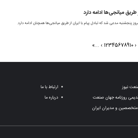
ز طریق میانجی‌ها ادامه دارد
وز پنجشنبه مدعی شد که تبادل پیام با ایران از طریق میانجی‌ها همچنان ادامه دارد.
»
...
›
1
2
3
4
5
6
7
8
9
10
‹
عت نیوز
ارتباط با ما
یمی روزنامه جهان صنعت
درباره ما
متخصصین و مدیران ایران