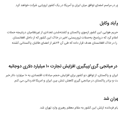
در مراسم امضای توافق میان ایران و آمریکا در یک کشور اروپایی شرکت خواهد کرد.
آباد وکابل
ض حریم هوایی این کشور ازسوی پاکستان و کشته‌شدن تعدادی از غیرنظامیان درنتیجه حملات
لام کرد که درپاسخ به‌حملات تروریستی اخیر در خاک این کشور که از داخل افغانستان
طراحی شده بود چهارلانه تروریستی را در خاک افغانستان هدف قرار داده که طی آن ۲۶نفر از اعضای طالبان پاکستانی کشته
 گری/پیگیری افزایش تجارت ۱۰ میلیارد دلاری دوجانبه
وزیر کشور با اشاره به روابط برادرانه ایران و پاکستان، از توافق دو کشور برای افزایش حجم مبادلات اقتصادی به ۱۰ میلیارد دلار خبر
 و برادر پاکستان در میانجی گیری کاهش تنش بین ایران و امریکا قدردانی می کنم.
هران شد
یام فرمانده ارتش این کشور به مقام معظم رهبری وارد تهران شد.