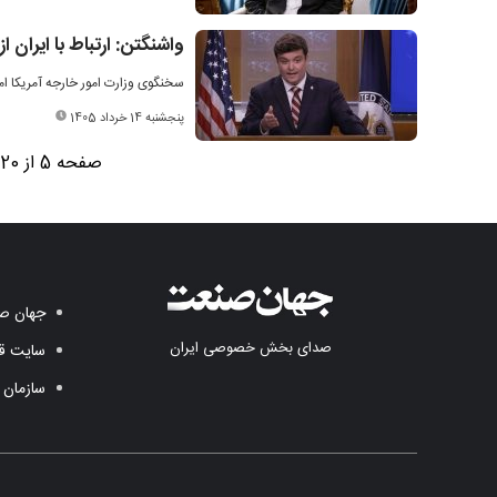
واشنگتن: ارتباط با ایران ا
سخنگوی وزارت امور خارجه آمریکا امر
پنجشنبه 14 خرداد 1405
صفحه 5 از 20
جهان صن
صدای بخش خصوصی ایران
سایت قد
سازمان 