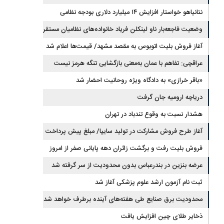
ایران از خزر
نتانیاهو خواستار افزایش ۱۴ میلیارد دلاری بودجه نظامی
اسرائیل شد
وضعیت فاجعه‌بار ناو لینکلن فریاد خانواده‌های نظامیان مستقر
در دریا را بلند کرد
آغاز فروش بلیت اتوبوس به مقصد مشهد/ قیمت‌ها اعلام شد
عراقچی: تفاهم با عمان به‌معنی بازگشایی تنگه هرمز نیست
«باقر خرازی» به دادگاه ویژه روحانیت احضار شد
دریاچه ارومیه جان گرفت
هشدار نسبت به وقوع تندباد در تهران
آغاز طرح فروش مشارکت در تولید سایپا/ مبلغ پیش پرداخت
اعلام شد
فروش بلیت رفت و برگشت زائران دهه پایانی صفر از امروز
آغاز شد
عرضه بنزین در بندرعباس بدون محدودیت از سر گرفته شد
ثبت نام آزمون ارشد علوم پزشکی آغاز شد
محدودیت‌ برق صنایع طی هفته‌های آینده برطرف خواهد شد
ذخایر طلای چین افزایش یافت