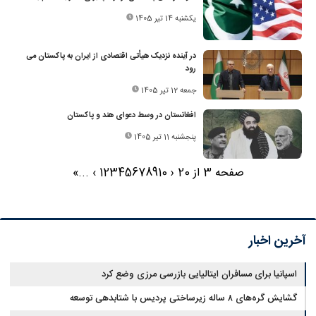
یکشنبه 14 تیر 1405
در آینده نزدیک هیأتی اقتصادی از ایران به پاکستان می
رود
جمعه 12 تیر 1405
افغانستان در وسط دعوای هند و پاکستان
پنجشنبه 11 تیر 1405
صفحه 3 از 20
‹
10
9
8
7
6
5
4
3
2
1
›
...
»
آخرین اخبار
اسپانیا برای مسافران ایتالیایی بازرسی مرزی وضع کرد
گشایش گره‌های ۸ ساله زیرساختی پردیس با شتابدهی توسعه