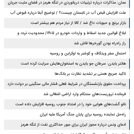
عمان: مذاکرات درباره ترتیبات دریانوردی در تنگه هرمز در فضای مثبت جریان
دارد
علت افزایش قبض آب در تابستان چیست؟ / توضیح آبفا درباره قبوض آب
بازار برنج و حبوبات داغ شد / کالا از نیاز مردم هم بیشتر است
ابلاغ قوانین جدید اسقاط و واردات خودرو در ۱۴۰۵/ محدودیت تردد و
سوخت‌رسانی به فرسوده‌ها
راز راه‌راه بودن گورخرها فاش شد
احتمال سفر ویتکاف و کوشنر به اوکراین و روسیه
هانتر بایدن: سرطان جو بایدن به استخوان‌هایش سرایت کرده است
تاکید صریح همتی بر تشدید نظارت بر بانک‌ها
پرداخت حقوق بازنشستگان در شرایط فعلی فشار مالی سنگینی بر دولت دارد
فرمانده تروریست‌های سنتکام وارد اراضی اشغالی شد
ناتو گشت‌های هوایی خود را در امتداد جنوب روسیه افزایش داده است
راه‌حل نماینده روسیه برای پایان جنگ آمریکا علیه ایران
ادعای ونس درباره مجوز ایران برای عبور حداکثری نفت از تنگه هرمز