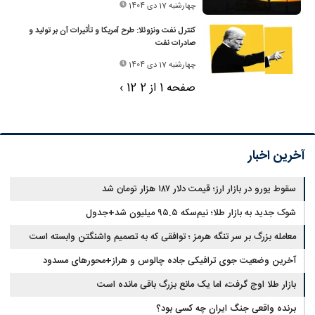
چهارشنبه 17 دی 1404
کنترل نفت ونزوئلا: طرح آمریکا و تأثیرات آن بر تولید و
صادرات نفت
چهارشنبه 17 دی 1404
صفحه 1 از 2
2
1
›
آخرین اخبار
سقوط یورو در بازار ارز؛ قیمت دلار ۱۸۷ هزار تومان شد
شوک جدید به بازار طلا؛ نیم‌سکه ۹۵.۵ میلیون شد+جدول
معامله بزرگ بر سر تنگه هرمز ؛ توافقی که به تصمیم واشنگتن وابسته است
آخرین وضعیت جوی ترافیکی جاده چالوس و هراز+محورهای مسدود
بازار طلا اوج گرفت، اما یک مانع بزرگ باقی مانده است
برنده واقعی جنگ ایران چه کسی بود؟