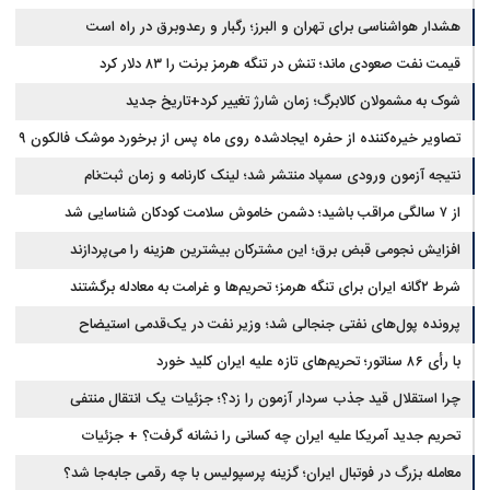
هشدار هواشناسی برای تهران و البرز؛ رگبار و رعدوبرق در راه است
قیمت نفت صعودی ماند؛ تنش در تنگه هرمز برنت را ۸۳ دلار کرد
شوک به مشمولان کالابرگ؛ زمان شارژ تغییر کرد+تاریخ جدید
تصاویر خیره‌کننده از حفره ایجادشده روی ماه پس از برخورد موشک فالکون ۹
نتیجه آزمون ورودی سمپاد منتشر شد؛ لینک کارنامه و زمان ثبت‌نام
از ۷ سالگی مراقب باشید؛ دشمن خاموش سلامت کودکان شناسایی شد
افزایش نجومی قبض برق؛ این مشترکان بیشترین هزینه را می‌پردازند
شرط ۲گانه ایران برای تنگه هرمز؛ تحریم‌ها و غرامت به معادله برگشتند
پرونده پول‌های نفتی جنجالی شد؛ وزیر نفت در یک‌قدمی استیضاح
با رأی ۸۶ سناتور؛ تحریم‌های تازه علیه ایران کلید خورد
چرا استقلال قید جذب سردار آزمون را زد؟؛ جزئیات یک انتقال منتفی
تحریم جدید آمریکا علیه ایران چه کسانی را نشانه گرفت؟ + جزئیات
معامله بزرگ در فوتبال ایران؛ گزینه پرسپولیس با چه رقمی جابه‌جا شد؟