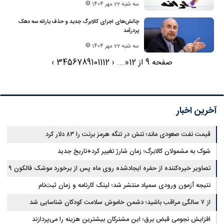
سه شنبه 22 مهر 1404
چالش‌های اجرای کالابرگ جدید و حذف یارانه سه دهک
پردرآمد
سه شنبه 22 مهر 1404
صفحه 9 از 12
«
...
‹
12
11
10
9
8
7
6
5
4
3
›
آخرین اخبار
قیمت نفت صعودی ماند؛ تنش در تنگه هرمز برنت را ۸۳ دلار کرد
شوک به مشمولان کالابرگ؛ زمان شارژ تغییر کرد+تاریخ جدید
تصاویر خیره‌کننده از حفره ایجادشده روی ماه پس از برخورد موشک فالکون ۹
نتیجه آزمون ورودی سمپاد منتشر شد؛ لینک کارنامه و زمان ثبت‌نام
از ۷ سالگی مراقب باشید؛ دشمن خاموش سلامت کودکان شناسایی شد
افزایش نجومی قبض برق؛ این مشترکان بیشترین هزینه را می‌پردازند