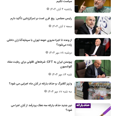
سیاست نکنیم
یکشنبه 4 آبان 1404
رئیس مجلس: ربع قرن است بر تمرکززدایی تأکید دارم
جمعه 2 آبان 1404
از وعده تا اجرا؛ متروی حومه تهران با سرمایه‌گذاران داخلی
زنده می‌شود؟
دوشنبه 28 مهر 1404
پیوستن ایران به CFT: شرط‌های قانونی برای رعایت مفاد
کنوانسیون
شنبه 26 مهر 1404
واریز کالابرگ و حذف یارانه در آبان ماه اجرایی می شود؟
سه شنبه 22 مهر 1404
دور جدید حذف یارانه سه دهک پردرآمد از آبان اجرا می
شود؟