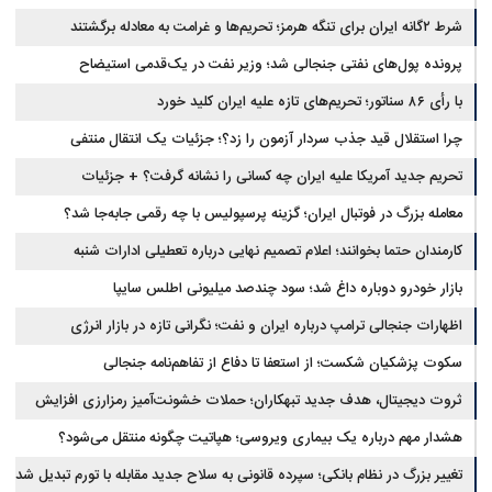
شرط ۲گانه ایران برای تنگه هرمز؛ تحریم‌ها و غرامت به معادله برگشتند
پرونده پول‌های نفتی جنجالی شد؛ وزیر نفت در یک‌قدمی استیضاح
با رأی ۸۶ سناتور؛ تحریم‌های تازه علیه ایران کلید خورد
چرا استقلال قید جذب سردار آزمون را زد؟؛ جزئیات یک انتقال منتفی
تحریم جدید آمریکا علیه ایران چه کسانی را نشانه گرفت؟ + جزئیات
معامله بزرگ در فوتبال ایران؛ گزینه پرسپولیس با چه رقمی جابه‌جا شد؟
کارمندان حتما بخوانند؛ اعلام تصمیم نهایی درباره تعطیلی ادارات شنبه
بازار خودرو دوباره داغ شد؛ سود چندصد میلیونی اطلس سایپا
اظهارات جنجالی ترامپ درباره ایران و نفت؛ نگرانی تازه در بازار انرژی
سکوت پزشکیان شکست؛ از استعفا تا دفاع از تفاهم‌نامه جنجالی
ثروت دیجیتال، هدف جدید تبهکاران؛ حملات خشونت‌آمیز رمزارزی افزایش
یافت
هشدار مهم درباره یک بیماری ویروسی؛ هپاتیت چگونه منتقل می‌شود؟
تغییر بزرگ در نظام بانکی؛ سپرده قانونی به سلاح جدید مقابله با تورم تبدیل شد