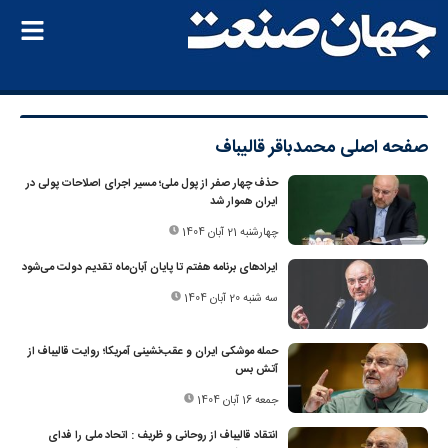
صفحه اصلی
محمدباقر قالیباف
حذف چهار صفر از پول ملی؛ مسیر اجرای اصلاحات پولی در
ایران هموار شد
چهارشنبه 21 آبان 1404
ایرادهای برنامه هفتم تا پایان آبان‌ماه تقدیم دولت می‌شود
سه شنبه 20 آبان 1404
حمله موشکی ایران و عقب‌نشینی آمریکا؛ روایت قالیباف از
آتش بس
جمعه 16 آبان 1404
انتقاد قالیباف از روحانی و ظریف : اتحاد ملی را فدای