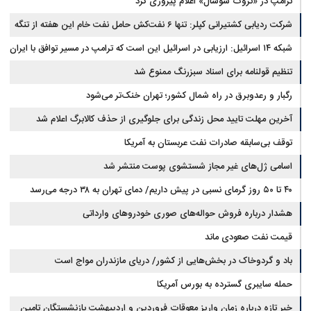
ترامپ در «تروث سوشال» اعلام پیروزی کرد
شرکت ردیابی کشتیرانی کپلر: تنها ۶ نفت‌کش حامل نفت خام این هفته از تنگه
هرمز خارج شدند
شبکه ۱۴ اسرائیل: ارزیابی در اسرائیل این است که ترامپ در مسیر توافق با ایران
قرار دارد
تنظیم قولنامه برای اسناد سبزرنگ ممنوع شد
رگبار و رعدوبرق در راه شمال کشور؛ تهران خنک‌تر می‌شود
آخرین مهلت تایید محل زندگی برای جلوگیری از حذف کالابرگ اعلام شد
توقف بی‌سابقه صادرات نفت عربستان به آمریکا
اسامی ژل‌های غیر مجاز شستشوی پوست منتشر شد
۴۰ تا ۵۰ روز گرمای نسبی در پیش داریم/ دمای تهران به ۳۸ درجه می‌رسد
هشدار درباره فروش حواله‌های صوری خودروهای وارداتی
قیمت نفت صعودی ماند
باد و گردوخاک در بخش‌هایی از کشور/ دریای مازندران مواج است
حمله سایبری گسترده به بورس آمریکا
خبر تازه درباره زمان واریز معوقات فروردین و اردیبهشت بازنشستگان تامین