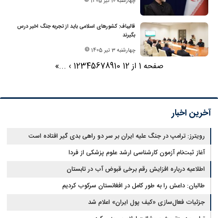
چهارشنبه 10 تیر 1405
قالیباف: کشورهای اسلامی باید از تجربه جنگ اخیر درس
بگیرند
چهارشنبه 3 تیر 1405
صفحه 1 از 12
10
9
8
7
6
5
4
3
2
1
›
...
»
آخرین اخبار
رویترز: ترامپ در جنگ علیه ایران بر سر دو راهی بدی گیر افتاده است
آغاز ثبت‌نام‌ آزمون کارشناسی ارشد علوم پزشکی از فردا
اطلاعیه درباره افزایش رقم برخی قبوض آب در تابستان
طالبان: داعش را به طور کامل در افغانستان سرکوب کردیم
جزئیات فعال‌سازی «کیف پول ایران» اعلام شد