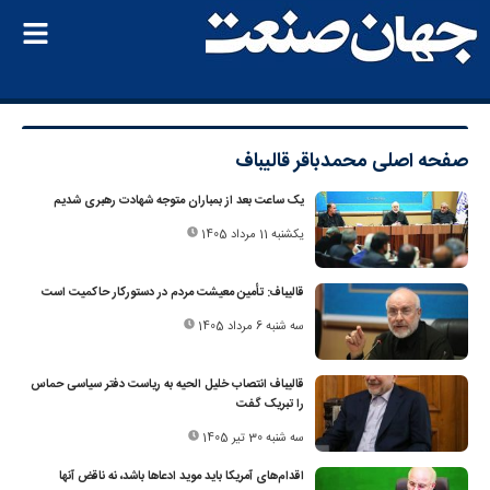
صفحه اصلی
محمدباقر قالیباف
یک ساعت بعد از بمباران متوجه شهادت رهبری شدیم
یکشنبه 11 مرداد 1405
قالیباف: تأمین معیشت مردم در دستورکار حاکمیت است
سه شنبه 6 مرداد 1405
قالیباف انتصاب خلیل الحیه به ریاست دفتر سیاسی حماس
را تبریک گفت
سه شنبه 30 تیر 1405
اقدام‌های آمریکا باید موید ادعاها باشد، نه ناقض آنها