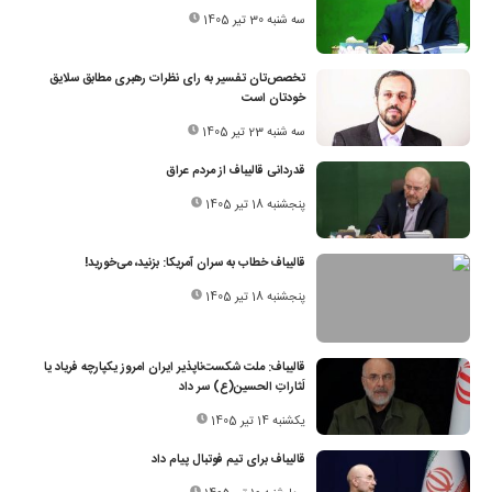
سه شنبه 30 تیر 1405
تخصص‌تان تفسیر به رای نظرات رهبری مطابق سلایق
خودتان است
سه شنبه 23 تیر 1405
قدردانی قالیباف از مردم عراق
پنجشنبه 18 تیر 1405
قالیباف خطاب به سران آمریکا: بزنید، می‌خورید!
پنجشنبه 18 تیر 1405
قالیباف: ملت شکست‌ناپذیر ایران امروز یکپارچه فریاد یا
لَثاراتِ الحسین(ع) سر داد
یکشنبه 14 تیر 1405
قالیباف برای تیم فوتبال پیام داد