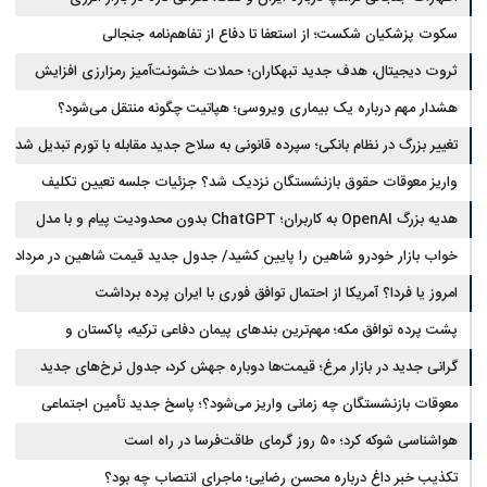
سکوت پزشکیان شکست؛ از استعفا تا دفاع از تفاهم‌نامه جنجالی
ثروت دیجیتال، هدف جدید تبهکاران؛ حملات خشونت‌آمیز رمزارزی افزایش
یافت
هشدار مهم درباره یک بیماری ویروسی؛ هپاتیت چگونه منتقل می‌شود؟
تغییر بزرگ در نظام بانکی؛ سپرده قانونی به سلاح جدید مقابله با تورم تبدیل شد
واریز معوقات حقوق بازنشستگان نزدیک شد؟ جزئیات جلسه تعیین تکلیف
مطالبات
هدیه بزرگ OpenAI به کاربران؛ ChatGPT بدون محدودیت پیام و با مدل
جدید می‌آید
خواب بازار خودرو شاهین را پایین کشید/ جدول جدید قیمت شاهین در مرداد
امروز یا فردا؟ آمریکا از احتمال توافق فوری با ایران پرده برداشت
پشت پرده توافق مکه؛ مهم‌ترین بندهای پیمان دفاعی ترکیه، پاکستان و
عربستان
گرانی جدید در بازار مرغ؛ قیمت‌ها دوباره جهش کرد، جدول نرخ‌های جدید
معوقات بازنشستگان چه زمانی واریز می‌شود؟؛ پاسخ جدید تأمین اجتماعی
هواشناسی شوکه کرد؛ ۵۰ روز گرمای طاقت‌فرسا در راه است
تکذیب خبر داغ درباره محسن رضایی؛ ماجرای انتصاب چه بود؟