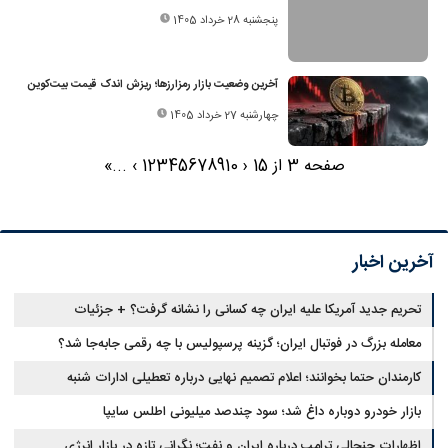
پنجشنبه 28 خرداد 1405
آخرین وضعیت بازار رمزارزها؛ ریزش اندک قیمت بیت‌کوین
چهارشنبه 27 خرداد 1405
صفحه 3 از 15
‹
10
9
8
7
6
5
4
3
2
1
›
...
»
آخرین اخبار
تحریم جدید آمریکا علیه ایران چه کسانی را نشانه گرفت؟ + جزئیات
معامله بزرگ در فوتبال ایران؛ گزینه پرسپولیس با چه رقمی جابه‌جا شد؟
کارمندان حتما بخوانند؛ اعلام تصمیم نهایی درباره تعطیلی ادارات شنبه
بازار خودرو دوباره داغ شد؛ سود چندصد میلیونی اطلس سایپا
اظهارات جنجالی ترامپ درباره ایران و نفت؛ نگرانی تازه در بازار انرژی