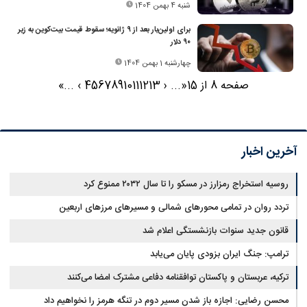
شنبه 4 بهمن 1404
برای اولین‌بار بعد از ۹ ژانویه؛ سقوط قیمت بیت‌کوین به زیر
۹۰ دلار
چهارشنبه 1 بهمن 1404
صفحه 8 از 15
«
...
‹
13
12
11
10
9
8
7
6
5
4
›
...
»
آخرین اخبار
روسیه استخراج رمزارز در مسکو را تا سال ۲۰۳۲ ممنوع کرد
تردد روان در تمامی محورهای شمالی و مسیرهای مرزهای اربعین
قانون جدید سنوات بازنشستگی اعلام شد
ترامپ: جنگ ایران بزودی پایان می‌یابد
ترکیه، عربستان و پاکستان توافقنامه دفاعی مشترک امضا می‌کنند
محسن رضایی: اجازه باز شدن مسیر دوم در تنگه هرمز را نخواهیم داد