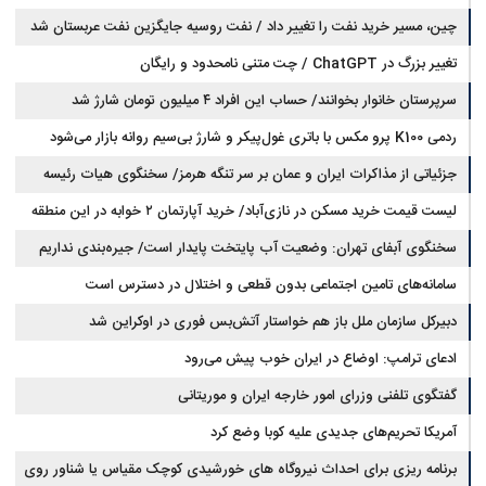
چین، مسیر خرید نفت را تغییر داد / نفت روسیه جایگزین نفت عربستان شد
تغییر بزرگ در ChatGPT / چت متنی نامحدود و رایگان
سرپرستان خانوار بخوانند/ حساب این افراد ۴ میلیون تومان شارژ شد
ردمی K100 پرو مکس با باتری غول‌پیکر و شارژ بی‌سیم روانه بازار می‌شود
جزئیاتی از مذاکرات ایران و عمان بر سر تنگه هرمز/ سخنگوی هیات رئیسه
لیست قیمت خرید مسکن در نازی‌آباد/ خرید آپارتمان ۲ خوابه در این منطقه
مجلس: بیانیه‌ای شامل تصحیح مسیر تردد دریایی در تنگه، در آستانه نهایی شدن
است
چقدر سرمایه نیاز دارد؟ + جدول مردادماه ۱۴۰۵
سخنگوی آبفای تهران: وضعیت آب پایتخت پایدار است/ جیره‌بندی نداریم
سامانه‌های تامین اجتماعی بدون قطعی و اختلال در دسترس است
دبیرکل سازمان ملل باز هم خواستار آتش‌بس فوری در اوکراین شد
ادعای ترامپ: اوضاع در ایران خوب پیش می‌رود
گفتگوی تلفنی وزرای امور خارجه ایران و موریتانی
آمریکا تحریم‌های جدیدی علیه کوبا وضع کرد
برنامه ریزی برای احداث نیروگاه های خورشیدی کوچک مقیاس یا شناور روی