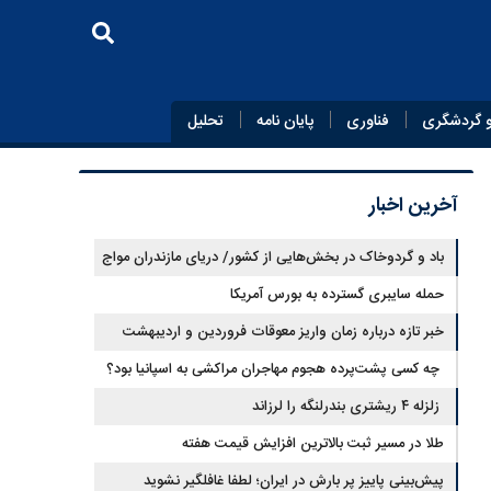
 گردشگری
فناوری
پایان‌ نامه
تحلیل
آخرین اخبار
باد و گردوخاک در بخش‌هایی از کشور/ دریای مازندران مواج
است
حمله سایبری گسترده به بورس آمریکا
خبر تازه درباره زمان واریز معوقات فروردین و اردیبهشت
بازنشستگان تامین اجتماعی
چه کسی پشت‌پرده هجوم مهاجران مراکشی به اسپانیا بود؟
زلزله ۴ ریشتری بندرلنگه را لرزاند
طلا در مسیر ثبت بالاترین افزایش قیمت هفته
پیش‌بینی پاییز پر بارش در ایران؛ لطفا غافلگیر نشوید