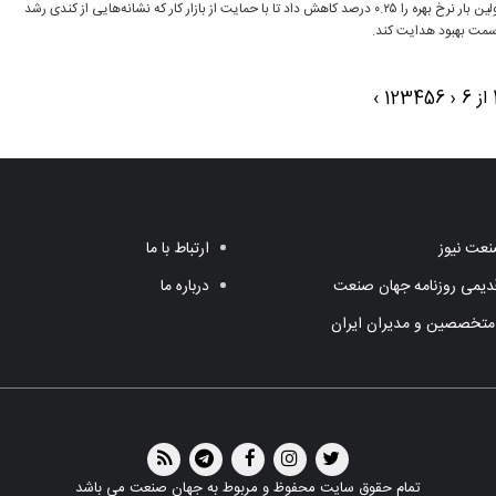
فدرال‌رزرو آمریکا پس از ۹ ماه برای اولین بار نرخ بهره را ۰.۲۵ درصد کاهش داد تا با حمایت از بازار کار که نشانه‌هایی از کندی رشد
ه سمت بهبود هدایت کند.
›
1
2
3
4
5
6
‹
عت نیوز
ارتباط با ما
یمی روزنامه جهان صنعت
درباره ما
متخصصین و مدیران ایران
تمام حقوق سایت محفوظ و مربوط به جهان صنعت می باشد