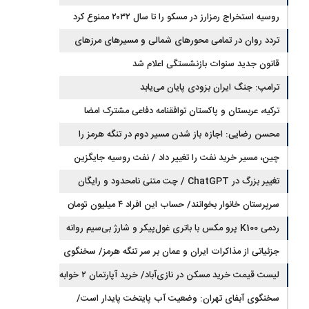
روسیه استخراج رمزارز در مسکو را تا سال ۲۰۳۲ ممنوع کرد
تردد روان در تمامی محورهای شمالی و مسیرهای مرزهای
اربعین
قانون جدید سنوات بازنشستگی اعلام شد
ترامپ: جنگ ایران بزودی پایان می‌یابد
ترکیه، عربستان و پاکستان توافقنامه دفاعی مشترک امضا
می‌کنند
محسن رضایی: اجازه باز شدن مسیر دوم در تنگه هرمز را
نخواهیم داد
چین، مسیر خرید نفت را تغییر داد / نفت روسیه جایگزین
تغییر بزرگ در ChatGPT / چت متنی نامحدود و رایگان
نفت عربستان شد
سرپرستان خانوار بخوانند/ حساب این افراد ۴ میلیون تومان
شارژ شد
ردمی K100 پرو مکس با باتری غول‌پیکر و شارژ بی‌سیم روانه
بازار می‌شود
جزئیاتی از مذاکرات ایران و عمان بر سر تنگه هرمز/ سخنگوی
هیات رئیسه مجلس: بیانیه‌ای شامل تصحیح مسیر تردد دریایی
لیست قیمت خرید مسکن در نازی‌آباد/ خرید آپارتمان ۲ خوابه
در تنگه، در آستانه نهایی شدن است
در این منطقه چقدر سرمایه نیاز دارد؟ + جدول مردادماه ۱۴۰۵
سخنگوی آبفای تهران: وضعیت آب پایتخت پایدار است/