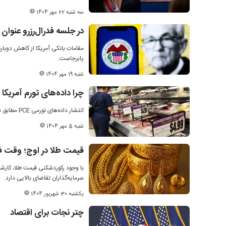
سه شنبه 22 مهر 1404
در جلسه فدرال‌رزرو عنوان
مقامات بانکی آمریکا از کاهش دوبار
پابرجاست.
شنبه 19 مهر 1404
چرا داده‌های تورم آمریکا
انتشار داده‌های تورمی PCE مطابق با انتظار در آمریکا باعث تقویت احتمال دو مرحله کاهش نرخ بهره فدرال رزرو تا پایان سال شد.
شنبه 5 مهر 1404
قیمت طلا در اوج؛ وقت 
با وجود رکوردشکنی قیمت طلا، کارش
سرمایه‌گذاران تقاضای بالایی دارد.
یکشنبه 30 شهریور 1404
چتر نجات برای اقتصاد