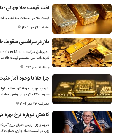
افت قیمت طلا جهانی؛ د
قیمت طلا در معاملات سه‌شنبه با انت
سه شنبه 29 مهر 1404
دلار در سراشیبی سقوط، ط
ندیده‌اند. من مطمئنم قیمت طلا در سال آینده از ۵ هزار دلار فراتر می‌رود و شاید
جمعه 25 مهر 1404
چرا طلا با وجود آمار مثب
با وجود بهبود غیرمنتظره فعالیت تو
حدود ۴۲۰۰ دلار در هر اونس معامله می‌شود.
چهارشنبه 23 مهر 1404
کاهش دوباره نرخ بهره در
جروم پاول، رئیس فدرال رزرو آمریکا،
بهره در نشست ماه جاری حمایت کند