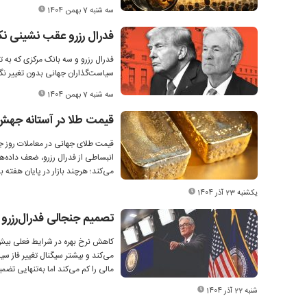
سه شنبه 7 بهمن 1404
فدرال رزرو عقب نشینی نکر
فدرال رزرو و سه بانک مرکزی که به ت
سیاست‌گذاران جهانی بدون تغییر نگه
سه شنبه 7 بهمن 1404
قیمت طلا در آستانه جهش ت
انبساطی از فدرال رزرو، ضعف داده‌ه
می‌کند؛ هرچند بازار در پایان هفته 
یکشنبه 23 آذر 1404
تصمیم جنجالی فدرال‌رزرو
کاهش نرخ بهره در شرایط فعلی بیش ا
می‌کند و بیشتر سیگنال تغییر فاز س
مالی را کم می‌کند اما به‌تنهایی ت
شنبه 22 آذر 1404