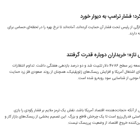
د؛ فشار ترامپ به دیوار خورد
ازگی از رئیس تحت فشار آن حمایت کرده‌اند، آماده‌اند تا نرخ بهره را در لحظه‌ای حساس برای
 دارند.
ازه؛ خریداران دوباره قدرت گرفتند
قیمت طلای جهانی در معاملات روز جمعه زیر سطح 4286 دلار تثبیت شد و دو درصد بازدهی هفتگی داشت. تداوم انتظارات
ای اشتغال آمریکا و افزایش ریسک‌های ژئوپلیتیک، همچنان از روند صعودی فلز زرد حمایت
با موجی از شناسایی سود روبه‌رو شده است.
ز آنکه «نجات‌دهنده» اقتصاد آمریکا باشد، نقش یک ترمز ملایم بر فشار رکودی را بازی
یاستی فدرال‌رزرو است تا یک چرخش قاطع و بزرگ. این تصمیم بخشی از ریسک‌های بازار کار و
ضمین‌کننده خروج اقتصاد از وضعیت پرریسک نیست.