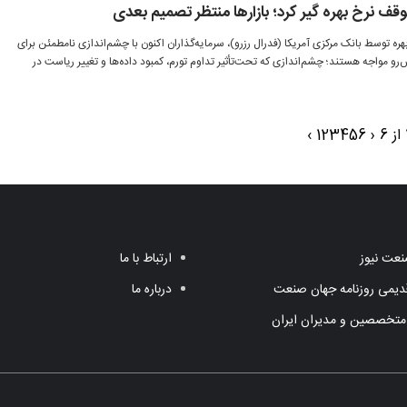
قف نرخ بهره گیر کرد؛ بازارها منتظر تصمیم بعدی
 توسط بانک مرکزی آمریکا (فدرال رزرو)، سرمایه‌گذاران اکنون با چشم‌اندازی نامطمئن برای
 مواجه‌ هستند؛ چشم‌اندازی که تحت‌تأثیر تداوم تورم، کمبود داده‌ها و تغییر ریاست در
›
1
2
3
4
5
6
‹
عت نیوز
ارتباط با ما
یمی روزنامه جهان صنعت
درباره ما
متخصصین و مدیران ایران