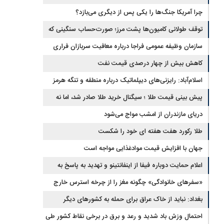
نظامی و تحریم‌ها در فروپاشی شبکه منطقه‌ای ایران
چرا آمریکا جنگ‌ها را یکی پس از دیگری می‌بازد؟
توقف طولانی کامیون‌ها پشت مرز؛ صورت‌حساب سنگینی که
به اقتصاد می‌رسد
سازمان وظیفه عمومی فراجا درباره معافیت سربازان فراری
اطلاعیه داد
کاهش بیش از چهار درصدی قیمت نفت
اسلام‌آباد: رایزنی‌های دیپلماتیک درباره منطقه و تنگه هرمز
ادامه دارد
پیش بینی قیمت طلا ؛ سیگنال خرید طلا صادر شد، اما نه
برای رکورد جدید
دریای مازندران از امشب مواج می‌شود
طلا رکورد هفت هفته ای خود را شکست
جهان با افزایش قیمت موادغذایی مواجه است
اعلام حمایت دوباره فیفا از اینفانتینو و تهدید به پاسخ به
توهین‌ها
«سفرهای خانوادگی» چگونه مغز را از چرخه استرس خارج
می‌کند؟
بغداد: نباید از خاک عراق برای حمله به کشورهای دیگر
استفاده کرد
احتمال وزش باد شدید و رعد و برق در برخی نقاط کشور طی