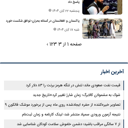
پاسخ داد
پنجشنبه 22 آبان 1404
پاکستان و افغانستان در آستانه بحران؛ توافق شکست خورد
شنبه 17 آبان 1404
صفحه 1 از 3
3
2
1
›
آخرین اخبار
قیمت نفت صعودی ماند؛ تنش در تنگه هرمز برنت را ۸۳ دلار کرد
شوک به مشمولان کالابرگ؛ زمان شارژ تغییر کرد+تاریخ جدید
تصاویر خیره‌کننده از حفره ایجادشده روی ماه پس از برخورد موشک فالکون ۹
نتیجه آزمون ورودی سمپاد منتشر شد؛ لینک کارنامه و زمان ثبت‌نام
از ۷ سالگی مراقب باشید؛ دشمن خاموش سلامت کودکان شناسایی شد