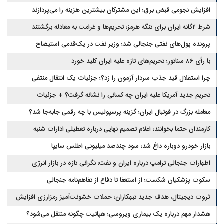
افزایش نجومی قبض برق؛ این مشترکان بیشترین هزینه را می‌پردازند
شرط ۲گانه ایران برای تنگه هرمز؛ تحریم‌ها و غرامت به معادله برگشتند
پرونده پول‌های نفتی جنجالی شد؛ وزیر نفت در یک‌قدمی استیضاح
با رأی ۸۶ سناتور؛ تحریم‌های تازه علیه ایران کلید خورد
چرا استقلال قید جذب سردار آزمون را زد؟؛ جزئیات یک انتقال منتفی
تحریم جدید آمریکا علیه ایران چه کسانی را نشانه گرفت؟ + جزئیات
معامله بزرگ در فوتبال ایران؛ گزینه پرسپولیس با چه رقمی جابه‌جا شد؟
کارمندان حتما بخوانند؛ اعلام تصمیم نهایی درباره تعطیلی ادارات شنبه
بازار خودرو دوباره داغ شد؛ سود چندصد میلیونی اطلس سایپا
اظهارات جنجالی ترامپ درباره ایران و نفت؛ نگرانی تازه در بازار انرژی
سکوت پزشکیان شکست؛ از استعفا تا دفاع از تفاهم‌نامه جنجالی
ثروت دیجیتال، هدف جدید تبهکاران؛ حملات خشونت‌آمیز رمزارزی افزایش
یافت
هشدار مهم درباره یک بیماری ویروسی؛ هپاتیت چگونه منتقل می‌شود؟