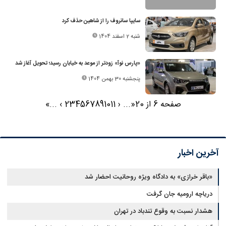
سایپا سانروف را از شاهین حذف کرد
شنبه 2 اسفند 1404
«پارس نوآ» زودتر از موعد به خیابان رسید؛ تحویل آغاز شد
پنجشنبه 30 بهمن 1404
صفحه 6 از 20
«
...
‹
11
10
9
8
7
6
5
4
3
2
›
...
»
آخرین اخبار
«باقر خرازی» به دادگاه ویژه روحانیت احضار شد
دریاچه ارومیه جان گرفت
هشدار نسبت به وقوع تندباد در تهران