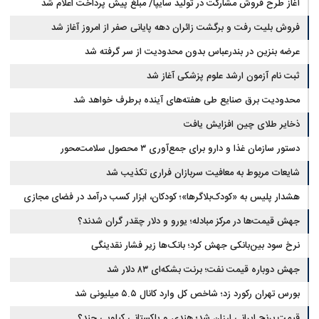
آغاز طرح فروش مشارکت در تولید سایپا/ مبلغ پیش پرداخت اعلام شد
فروش بلیت رفت و برگشت زائران دهه پایانی صفر از امروز آغاز شد
عرضه بنزین در بندرعباس بدون محدودیت از سر گرفته شد
ثبت نام آزمون ارشد علوم پزشکی آغاز شد
محدودیت‌ برق صنایع طی هفته‌های آینده برطرف خواهد شد
ذخایر طلای چین افزایش یافت
دستور سازمان غذا و دارو برای جمع‌آوری ۳ محصول سلامت‌محور
شایعات مربوط به معافیت سربازان فراری تکذیب شد
هشدار پلیس به «کودک‌بلاگرها»؛ کودکان، ابزار کسب درآمد در فضای مجازی
نیستند
جهش قیمت‌ها در مرکز مبادله؛ یورو و دلار چقدر گران شدند؟
نرخ سود بین‌بانکی جهش کرد؛ بانک‌ها زیر فشار نقدینگی
جهش دوباره قیمت نفت؛ برنت بشکه‌ای ۸۳ دلار شد
بورس تهران رکورد زد؛ شاخص کل وارد کانال ۵.۵ میلیونی شد
قیمت برنج ایرانی ارزان شد؛ هندی و پاکستانی کیلویی چند؟