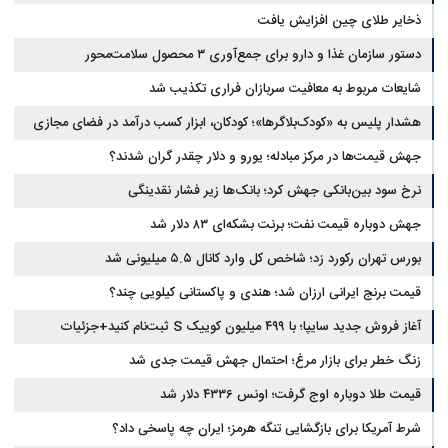
ذخایر طلای چین افزایش یافت
دستور سازمان غذا و دارو برای جمع‌آوری ۳ محصول سلامت‌محور
شایعات مربوط به معافیت سربازان فراری تکذیب شد
هشدار پلیس به «کودک‌بلاگرها»؛ کودکان، ابزار کسب درآمد در فضای مجازی
نیستند
جهش قیمت‌ها در مرکز مبادله؛ یورو و دلار چقدر گران شدند؟
نرخ سود بین‌بانکی جهش کرد؛ بانک‌ها زیر فشار نقدینگی
جهش دوباره قیمت نفت؛ برنت بشکه‌ای ۸۳ دلار شد
بورس تهران رکورد زد؛ شاخص کل وارد کانال ۵.۵ میلیونی شد
قیمت برنج ایرانی ارزان شد؛ هندی و پاکستانی کیلویی چند؟
آغاز فروش جدید سایپا؛ با ۴۹۹ میلیون کوییک S ثبت‌نام کنید+جزئیات
زنگ خطر برای بازار مرغ؛ احتمال جهش قیمت جدی شد
قیمت طلا دوباره اوج گرفت؛ اونس ۴۳۳۶ دلار شد
شرط آمریکا برای بازگشایی تنگه هرمز؛ ایران چه پاسخی داد؟