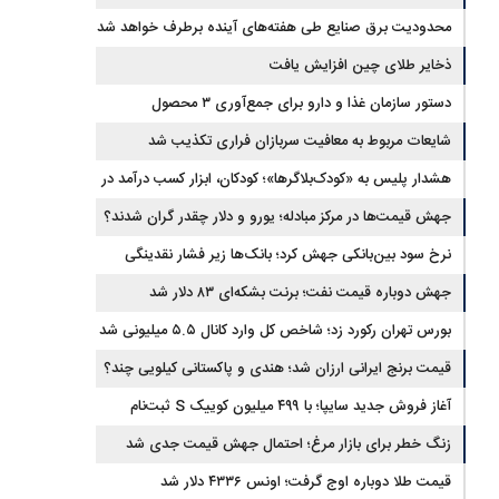
محدودیت‌ برق صنایع طی هفته‌های آینده برطرف خواهد شد
ذخایر طلای چین افزایش یافت
دستور سازمان غذا و دارو برای جمع‌آوری ۳ محصول
سلامت‌محور
شایعات مربوط به معافیت سربازان فراری تکذیب شد
هشدار پلیس به «کودک‌بلاگرها»؛ کودکان، ابزار کسب درآمد در
فضای مجازی نیستند
جهش قیمت‌ها در مرکز مبادله؛ یورو و دلار چقدر گران شدند؟
نرخ سود بین‌بانکی جهش کرد؛ بانک‌ها زیر فشار نقدینگی
جهش دوباره قیمت نفت؛ برنت بشکه‌ای ۸۳ دلار شد
بورس تهران رکورد زد؛ شاخص کل وارد کانال ۵.۵ میلیونی شد
قیمت برنج ایرانی ارزان شد؛ هندی و پاکستانی کیلویی چند؟
آغاز فروش جدید سایپا؛ با ۴۹۹ میلیون کوییک S ثبت‌نام
کنید+جزئیات
زنگ خطر برای بازار مرغ؛ احتمال جهش قیمت جدی شد
قیمت طلا دوباره اوج گرفت؛ اونس ۴۳۳۶ دلار شد