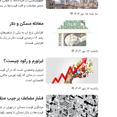
صهیونیستی در خردادماه، با شوکی ج
حجم معاملات و افت قیمت‌ها در بسی
سه شنبه 15 مهر 1404
معادله مسکن و دلار
افزایش نرخ ارز به یکی از متغیرهای 
رشد 19 درصدی قیمت دلار در یک
افزایش هستند.
یکشنبه 13 مهر 1404
ابرتورم و رکود چیست؟
است، در حالی که رکود تورمی حالتی ا
اقتصادی است.
یکشنبه 13 مهر 1404
فشار مضاعف بر جیب متق
قیمت‌ها در بازار مسکن با وجود رکو