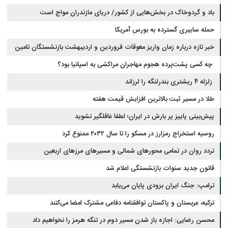
باد و گردوخاک در بخش‌هایی از کشور/ دریای مازندران مواج است
حمله سایبری گسترده به بورس آمریکا
خبر تازه درباره زمان واریز معوقات فروردین و اردیبهشت بازنشستگان تامین
اجتماعی
چه کسی پشت‌پرده هجوم مهاجران مراکشی به اسپانیا بود؟
زلزله ۴ ریشتری بندرلنگه را لرزاند
طلا در مسیر ثبت بالاترین افزایش قیمت هفته
پیش‌بینی پاییز پر بارش در ایران؛ لطفا غافلگیر نشوید
روسیه استخراج رمزارز در مسکو را تا سال ۲۰۳۲ ممنوع کرد
تردد روان در تمامی محورهای شمالی و مسیرهای مرزهای اربعین
قانون جدید سنوات بازنشستگی اعلام شد
ترامپ: جنگ ایران بزودی پایان می‌یابد
ترکیه، عربستان و پاکستان توافقنامه دفاعی مشترک امضا می‌کنند
محسن رضایی: اجازه باز شدن مسیر دوم در تنگه هرمز را نخواهیم داد