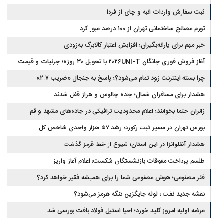
شدند
ثبت سفارش واردات انبه و چای از فردا
تورم مصالح ساختمانی تهران از ۱۰۰ درصد عبور کرد
خبر مهم برای یارانه‌بگیران؛ افزایش اعتبار کالابرگ به‌زودی
آغاز فروش فوری چانگان ۲۰۲۶UNI-T با تحویل ۳۰ روزه؛ جزئیات و قیمت
چرا بسته اینترنت زود تمام می‌شود؟؛ پاسخ به جنجال «ضریب ۲.۷»
هشدار برای مسافران شمال؛ جاده چالوس و هراز قفل شدند
زائران حتما بخوانند؛ اعلام محدودیت ترافیکی در جاده‌های مشهد و قم
بورس تهران در مسیر ثبت رکورد؛ رشد ۵۷ هزار واحدی شاخص کل
هشدار آنفلوانزا در این استان؛ شیوع از خط قرمز گذشت
طلسم پرداخت معوقات بازنشستگان شکست؛ اعلام آغاز واریز
فقر مصنوعی؛ هوش مصنوعی شما را برای همیشه فقیر خواهد کرد؟
نقشه جدید نفت ؛ لوله جایگزین تنگه هرمز می‌شود؟
عرضه اولیه امروز کلید خورد؛ احیا استیل فولاد بافت بورسی شد