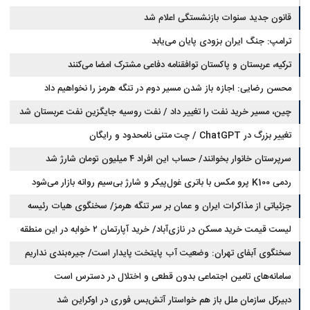
قانون جدید سنوات بازنشستگی اعلام شد
ترامپ: جنگ ایران بزودی پایان می‌یابد
ترکیه، عربستان و پاکستان توافقنامه دفاعی مشترک امضا می‌کنند
محسن رضایی: اجازه باز شدن مسیر دوم در تنگه هرمز را نخواهیم داد
چین، مسیر خرید نفت را تغییر داد / نفت روسیه جایگزین نفت عربستان شد
تغییر بزرگ در ChatGPT / چت متنی نامحدود و رایگان
سرپرستان خانوار بخوانند/ حساب این افراد ۴ میلیون تومان شارژ شد
ردمی K100 پرو مکس با باتری غول‌پیکر و شارژ بی‌سیم روانه بازار می‌شود
جزئیاتی از مذاکرات ایران و عمان بر سر تنگه هرمز/ سخنگوی هیات رئیسه
لیست قیمت خرید مسکن در نازی‌آباد/ خرید آپارتمان ۲ خوابه در این منطقه
مجلس: بیانیه‌ای شامل تصحیح مسیر تردد دریایی در تنگه، در آستانه نهایی شدن
است
چقدر سرمایه نیاز دارد؟ + جدول مردادماه ۱۴۰۵
سخنگوی آبفای تهران: وضعیت آب پایتخت پایدار است/ جیره‌بندی نداریم
سامانه‌های تامین اجتماعی بدون قطعی و اختلال در دسترس است
دبیرکل سازمان ملل باز هم خواستار آتش‌بس فوری در اوکراین شد