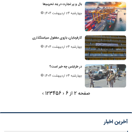
بال و پر تجارت در بند تحریم‌ها
چهارشنبه 24 اردیبهشت 1404
کارفرمایان، بازوی مغفول سیاستگذاری
چهارشنبه 24 اردیبهشت 1404
در طرابلس چه خبر است؟
چهارشنبه 24 اردیبهشت 1404
صفحه 2 از 6
‹
6
5
4
3
2
1
›
آخرین اخبار