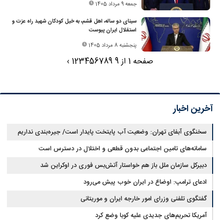
جمعه 9 مرداد 1405
سینای دو ساله، اهل قشم، به خیل کودکان شهید راه عزت و
استقلال ایران پیوست
پنجشنبه 8 مرداد 1405
صفحه 1 از 9
9
8
7
6
5
4
3
2
1
›
آخرین اخبار
سخنگوی آبفای تهران: وضعیت آب پایتخت پایدار است/ جیره‌بندی نداریم
سامانه‌های تامین اجتماعی بدون قطعی و اختلال در دسترس است
دبیرکل سازمان ملل باز هم خواستار آتش‌بس فوری در اوکراین شد
ادعای ترامپ: اوضاع در ایران خوب پیش می‌رود
گفتگوی تلفنی وزرای امور خارجه ایران و موریتانی
آمریکا تحریم‌های جدیدی علیه کوبا وضع کرد