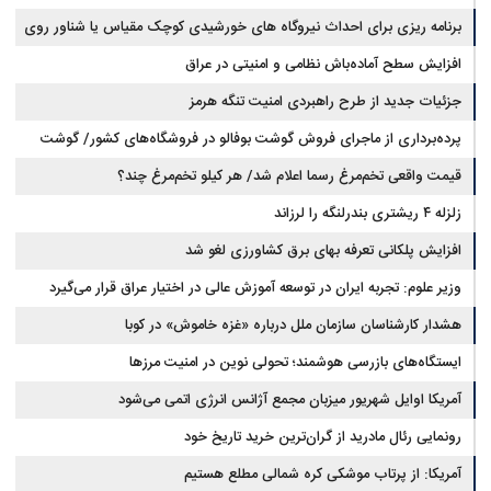
برنامه ریزی برای احداث نیروگاه های خورشیدی کوچک مقیاس یا شناور روی
آب در مازندران
افزایش سطح آماده‌باش نظامی و امنیتی در عراق
جزئیات جدید از طرح راهبردی امنیت تنگه هرمز
پرده‌برداری از ماجرای فروش گوشت بوفالو در فروشگاه‌های کشور/ گوشت
قیمت واقعی تخم‌مرغ رسما اعلام شد/ هر کیلو تخم‌مرغ چند؟
بوفالو از کجا وارد می‌شود؟/ هر کیلو بوفالو با چه قیمتی به فروش می‌رود؟
زلزله ۴ ریشتری بندرلنگه را لرزاند
افزایش پلکانی تعرفه بهای برق کشاورزی لغو شد
وزیر علوم: تجربه ایران در توسعه آموزش عالی در اختیار عراق قرار می‌گیرد
هشدار کارشناسان سازمان ملل درباره «غزه‌ خاموش» در کوبا
ایستگاه‌های بازرسی هوشمند؛ تحولی نوین در امنیت مرزها
آمریکا اوایل شهریور میزبان مجمع آژانس انرژی اتمی می‌شود
رونمایی رئال مادرید از گران‌ترین خرید تاریخ خود
آمریکا: از پرتاب موشکی کره شمالی مطلع هستیم