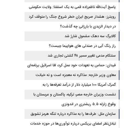
روزهای آتی
پاسخ آیت‌الله ناظم‌زاده قمی به یک استفتا: ولایت حکومتی
به‌تنهایی مجوز اخذ وجوهات شرعیه نیست
رویترز: هشدار صریح ایران خطر شروع جنگ را متوقف کرد
در دیدار الزیدی با بارزانی چه گذشت؟
کالابرگ سه دهک مشمول شارژ شد
راز رنگ آبی در صندلی های هواپیما چیست؟
سنتکام مدعی تغییر مسیر ۴۸ کشتی تجاری شد
فیدان: حماس به تعهدات خود عمل کرد، امّا اسرائیل برنامه‌ای
برای صلح ندارد
معاون وزیر خارجه: مذاکره نه معجزه است و نه خیانت
گمرک آمریکا ۱۰۰ میلیارد دلار از درآمد تعرفه‌ها را به
واردکنندگان بازگرداند
نشست وزیران خارجه مصر، ترکیه، پاکستان و عربستان با
وقوع زلزله ۵.۵ ریشتری در اندونزی
محوریت تحولات منطقه
سازمان ملل: طرف‌ها را به مذاکره درباره تنگه هرمز تشویق
می‌کنیم
تبادل‌نظر اعضای بریکس درباره نوآوری‌ها در حوزه خدمات