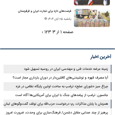
فرصت‌های تازه برای تجارت ایران و قرقیزستان
یکشنبه 25 آبان 1404
صفحه 1 از 3
3
2
1
›
آخرین اخبار
زمینه عرضه خدمات فنی و مهندسی ایران در روسیه تسهیل شود
آیا مصرف قهوه و نوشیدنی‌های کافئین‌دار در دوران بارداری مجاز است؟
چراغ سبز «شورای صلح» ترامپ به ساخت اولین پایگاه نظامی در غزه
جانسون: ترامپ از پیامدهای جنگ با ایران برای آمریکایی‌ها آگاه است
همزمان با پایان مذاکرات رم؛ درخواست حزب‌الله برای توقف گفت‌وگوهای لبنان
با اسرائیل
پرهیز از چند صدایی مقابل دشمن/ فرهنگ‌سازی برای وحدت، ضرورت امروز