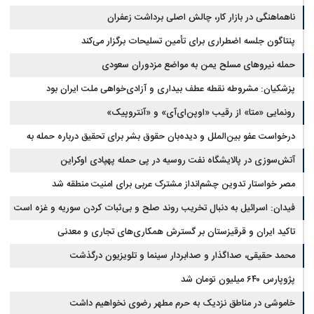
کشور است
ناهماهنگی در بازار کار، چالش اصلی برداشت زعفران
پنتاگون جلسه اضطراری برای تأمین تسلیحات برگزار می‌کند
حمله نیروهای مسلح یمن به مواضع مزدوران سعودی
پزشکیان: مشروطه نقطه عطف بیداری و آزادی‌خواهی ملت ایران بود
رونمایی «متا» از رقیب «اوپن‌ای‌آی» و «آنتروپیک»
درخواست عفو بین‌الملل و دیده‌بان حقوق بشر برای تحقیق درباره حمله به
خبرنگاران در لبنان
آتش‌سوزی در پالایشگاه نفت روسیه در پی حمله پهپادی اوکراین
مصر خواستار تدوین چشم‌انداز مشترک عربی برای امنیت منطقه شد
فیدان: اسرائیل به دنبال تخریب روند صلح و بی‌ثبات کردن سوریه و غزه است
تاکید ایران و قرقیزستان بر گسترش همکاری‌های تجاری و معدنی
محمد حقیقی، صداگذار و صدابردار سینما و تلویزیون درگذشت
پژوپارس ۶۴۰ میلیون تومان شد
خاموشی در مناطق نزدیک به حرم مطهر رضوی نخواهیم داشت