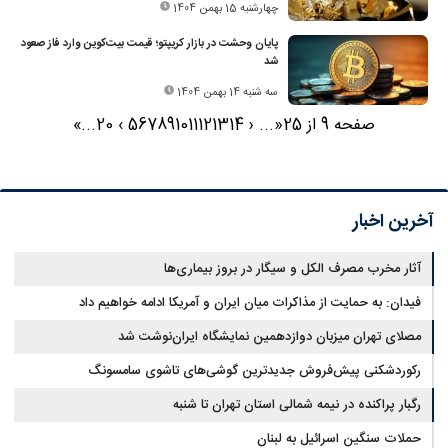
چهارشنبه 15 بهمن 1404
پایان وحشت در بازار کریپتو؛ قیمت بیت‌کوین وارد فاز صعود
شد
سه شنبه 14 بهمن 1404
صفحه 9 از 25
«
...
‹
14
13
12
11
10
9
8
7
6
5
›
20
...
»
آخرین اخبار
آثار مخرب مصرف الکل و سیگار در بروز بیماری‌ها
فیدان: به حمایت از مذاکرات میان ایران و آمریکا ادامه خواهیم داد
مصلای تهران میزبان دوازدهمین نمایشگاه ایران‌نوشت شد
رکوردشکنی پیش‌فروش جدیدترین گوشی‌های تاشوی سامسونگ
رگبار پراکنده در نیمه شمالی استان تهران تا شنبه
حملات سنگین اسرائیل به لبنان