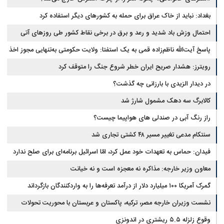
بغداد: نباید از خاک عراق برای حمله به کشورهای دیگر استفاده کرد
احتمال وزش باد شدید و رعد و برق در برخی نقاط کشور طی روزهای آتی
پاسخ آیت‌الله ناظم‌زاده قمی به یک استفتا: ولایت حکومتی به‌تنهایی مجوز اخذ
وجوهات شرعیه نیست
رویترز: هشدار صریح ایران خطر شروع جنگ را متوقف کرد
در دیدار الزیدی با بارزانی چه گذشت؟
کالابرگ سه دهک مشمول شارژ شد
راز رنگ آبی در صندلی های هواپیما چیست؟
سنتکام مدعی تغییر مسیر ۴۸ کشتی تجاری شد
فیدان: حماس به تعهدات خود عمل کرد، امّا اسرائیل برنامه‌ای برای صلح ندارد
معاون وزیر خارجه: مذاکره نه معجزه است و نه خیانت
گمرک آمریکا ۱۰۰ میلیارد دلار از درآمد تعرفه‌ها را به واردکنندگان بازگرداند
نشست وزیران خارجه مصر، ترکیه، پاکستان و عربستان با محوریت تحولات
منطقه
وقوع زلزله ۵.۵ ریشتری در اندونزی