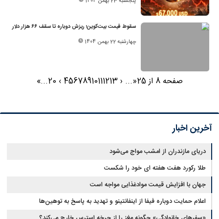
پنجشنبه 23 بهمن 1404
سقوط قیمت بیت‌کوین؛ ریزش دوباره تا سقف ۶۶ هزار دلار
چهارشنبه 22 بهمن 1404
صفحه 8 از 25
«
...
‹
13
12
11
10
9
8
7
6
5
4
›
20
...
»
آخرین اخبار
دریای مازندران از امشب مواج می‌شود
طلا رکورد هفت هفته ای خود را شکست
جهان با افزایش قیمت موادغذایی مواجه است
اعلام حمایت دوباره فیفا از اینفانتینو و تهدید به پاسخ به توهین‌ها
«سفرهای خانوادگی» چگونه مغز را از چرخه استرس خارج می‌کند؟