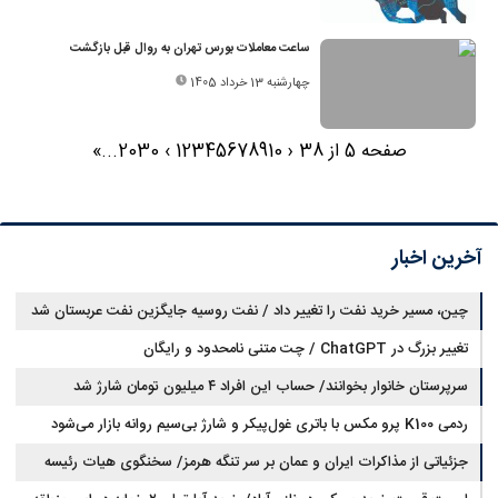
ساعت معاملات بورس تهران به روال قبل بازگشت
چهارشنبه 13 خرداد 1405
صفحه 5 از 38
‹
10
9
8
7
6
5
4
3
2
1
›
30
20
...
»
آخرین اخبار
چین، مسیر خرید نفت را تغییر داد / نفت روسیه جایگزین نفت عربستان شد
تغییر بزرگ در ChatGPT / چت متنی نامحدود و رایگان
سرپرستان خانوار بخوانند/ حساب این افراد ۴ میلیون تومان شارژ شد
ردمی K100 پرو مکس با باتری غول‌پیکر و شارژ بی‌سیم روانه بازار می‌شود
جزئیاتی از مذاکرات ایران و عمان بر سر تنگه هرمز/ سخنگوی هیات رئیسه