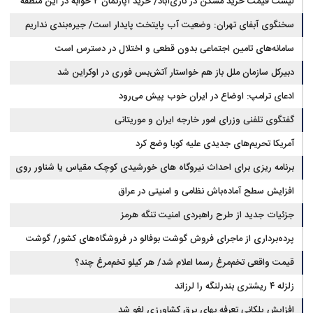
لیست قیمت خرید مسکن در نازی‌آباد/ خرید آپارتمان ۲ خوابه در این منطقه
مجلس: بیانیه‌ای شامل تصحیح مسیر تردد دریایی در تنگه، در آستانه نهایی شدن
است
چقدر سرمایه نیاز دارد؟ + جدول مردادماه ۱۴۰۵
سخنگوی آبفای تهران: وضعیت آب پایتخت پایدار است/ جیره‌بندی نداریم
سامانه‌های تامین اجتماعی بدون قطعی و اختلال در دسترس است
دبیرکل سازمان ملل باز هم خواستار آتش‌بس فوری در اوکراین شد
ادعای ترامپ: اوضاع در ایران خوب پیش می‌رود
گفتگوی تلفنی وزرای امور خارجه ایران و موریتانی
آمریکا تحریم‌های جدیدی علیه کوبا وضع کرد
برنامه ریزی برای احداث نیروگاه های خورشیدی کوچک مقیاس یا شناور روی
آب در مازندران
افزایش سطح آماده‌باش نظامی و امنیتی در عراق
جزئیات جدید از طرح راهبردی امنیت تنگه هرمز
پرده‌برداری از ماجرای فروش گوشت بوفالو در فروشگاه‌های کشور/ گوشت
قیمت واقعی تخم‌مرغ رسما اعلام شد/ هر کیلو تخم‌مرغ چند؟
بوفالو از کجا وارد می‌شود؟/ هر کیلو بوفالو با چه قیمتی به فروش می‌رود؟
زلزله ۴ ریشتری بندرلنگه را لرزاند
افزایش پلکانی تعرفه بهای برق کشاورزی لغو شد