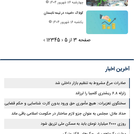
چهارشنبه 26 شهریور 1404
کولاک «امید» در نیمه تابستان
یکشنبه 16 شهریور 1404
صفحه 3 از 5
‹
5
4
3
2
1
›
آخرین اخبار
صادرات مرغ مشروط به تنظیم بازار داخلی شد
زلزله ۶.۸ ریشتری کلمبیا را لرزاند
سخنگوی تعزیرات: هیچ مأموری حق ورود بدون کارت شناسایی و حکم قضایی
ندارد
حداد عادل: مجلس به عنوان جزو لازم ساختار در حکومت اسلامی باقی ماند
روزی ۲۰۰۰ میلیارد تومان باید به مسکن ملی تزریق شود
مهلت یک‌ماهه برای چک‌های الکترونیک