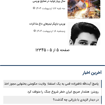
سال پربار تولید در صنایع بورسی
سه شنبه 23 اردیبهشت 1404
بورس؛ بازیگر تیترهای داغ مذاکرات
پنجشنبه 18 اردیبهشت 1404
صفحه 5 از 5
‹
5
4
3
2
1
آخرین اخبار
پاسخ آیت‌الله ناظم‌زاده قمی به یک استفتا: ولایت حکومتی به‌تنهایی مجوز اخذ
وجوهات شرعیه نیست
رویترز: هشدار صریح ایران خطر شروع جنگ را متوقف کرد
در دیدار الزیدی با بارزانی چه گذشت؟