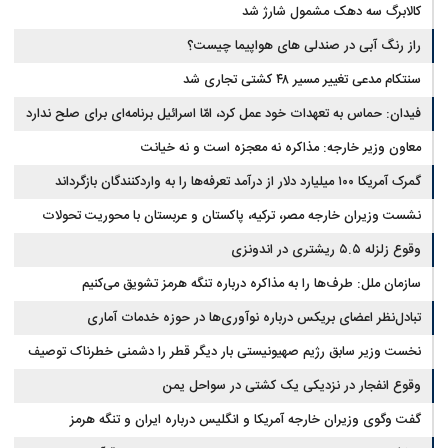
کالابرگ سه دهک مشمول شارژ شد
راز رنگ آبی در صندلی های هواپیما چیست؟
سنتکام مدعی تغییر مسیر ۴۸ کشتی تجاری شد
فیدان: حماس به تعهدات خود عمل کرد، امّا اسرائیل برنامه‌ای برای صلح ندارد
معاون وزیر خارجه: مذاکره نه معجزه است و نه خیانت
گمرک آمریکا ۱۰۰ میلیارد دلار از درآمد تعرفه‌ها را به واردکنندگان بازگرداند
نشست وزیران خارجه مصر، ترکیه، پاکستان و عربستان با محوریت تحولات
منطقه
وقوع زلزله ۵.۵ ریشتری در اندونزی
سازمان ملل: طرف‌ها را به مذاکره درباره تنگه هرمز تشویق می‌کنیم
تبادل‌نظر اعضای بریکس درباره نوآوری‌ها در حوزه خدمات آماری
نخست وزیر سابق رژیم صهیونیستی بار دیگر قطر را دشمنی خطرناک توصیف
کرد
وقوع انفجار در نزدیکی یک کشتی در سواحل یمن
گفت وگوی وزیران خارجه آمریکا و انگلیس درباره ایران و تنگه هرمز