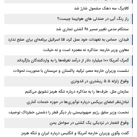
کالابرگ سه دهک مشمول شارژ شد
راز رنگ آبی در صندلی های هواپیما چیست؟
سنتکام مدعی تغییر مسیر ۴۸ کشتی تجاری شد
فیدان: حماس به تعهدات خود عمل کرد، امّا اسرائیل برنامه‌ای برای صلح ندارد
معاون وزیر خارجه: مذاکره نه معجزه است و نه خیانت
گمرک آمریکا ۱۰۰ میلیارد دلار از درآمد تعرفه‌ها را به واردکنندگان بازگرداند
نشست وزیران خارجه مصر، ترکیه، پاکستان و عربستان با محوریت تحولات
منطقه
وقوع زلزله ۵.۵ ریشتری در اندونزی
سازمان ملل: طرف‌ها را به مذاکره درباره تنگه هرمز تشویق می‌کنیم
تبادل‌نظر اعضای بریکس درباره نوآوری‌ها در حوزه خدمات آماری
نخست وزیر سابق رژیم صهیونیستی بار دیگر قطر را دشمنی خطرناک توصیف
کرد
وقوع انفجار در نزدیکی یک کشتی در سواحل یمن
گفت وگوی وزیران خارجه آمریکا و انگلیس درباره ایران و تنگه هرمز