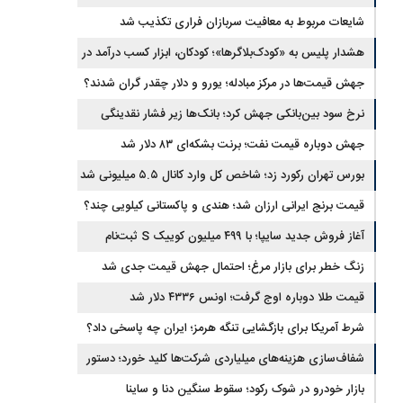
سلامت‌محور
شایعات مربوط به معافیت سربازان فراری تکذیب شد
هشدار پلیس به «کودک‌بلاگرها»؛ کودکان، ابزار کسب درآمد در
فضای مجازی نیستند
جهش قیمت‌ها در مرکز مبادله؛ یورو و دلار چقدر گران شدند؟
نرخ سود بین‌بانکی جهش کرد؛ بانک‌ها زیر فشار نقدینگی
جهش دوباره قیمت نفت؛ برنت بشکه‌ای ۸۳ دلار شد
بورس تهران رکورد زد؛ شاخص کل وارد کانال ۵.۵ میلیونی شد
قیمت برنج ایرانی ارزان شد؛ هندی و پاکستانی کیلویی چند؟
آغاز فروش جدید سایپا؛ با ۴۹۹ میلیون کوییک S ثبت‌نام
کنید+جزئیات
زنگ خطر برای بازار مرغ؛ احتمال جهش قیمت جدی شد
قیمت طلا دوباره اوج گرفت؛ اونس ۴۳۳۶ دلار شد
شرط آمریکا برای بازگشایی تنگه هرمز؛ ایران چه پاسخی داد؟
شفاف‌سازی هزینه‌های میلیاردی شرکت‌ها کلید خورد؛ دستور
جدید سازمان بورس
بازار خودرو در شوک رکود؛ سقوط سنگین دنا و ساینا